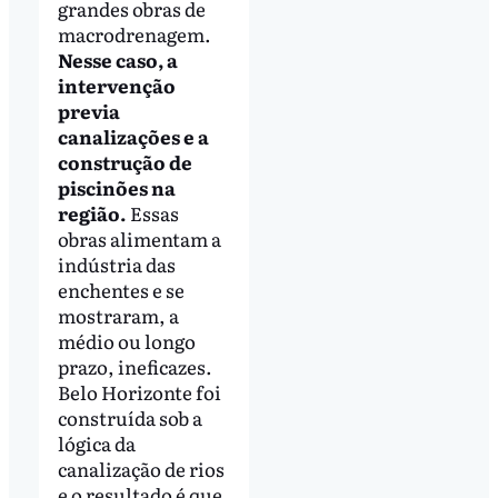
grandes obras de
macrodrenagem.
Nesse caso, a
intervenção
previa
canalizações e a
construção de
piscinões na
região.
Essas
obras alimentam a
indústria das
enchentes e se
mostraram, a
médio ou longo
prazo, ineficazes.
Belo Horizonte foi
construída sob a
lógica da
canalização de rios
e o resultado é que