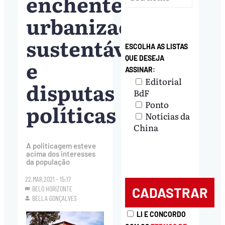
enchentes,
urbanização
sustentável
ESCOLHA AS LISTAS
QUE DESEJA
e
ASSINAR:
Editorial
disputas
BdF
Ponto
políticas
Notícias da
China
A politicagem esteve
acima dos interesses
da população
22.MAR.2021 - 15:17
BELO HORIZONTE
BELLA GONÇALVES
LI E CONCORDO