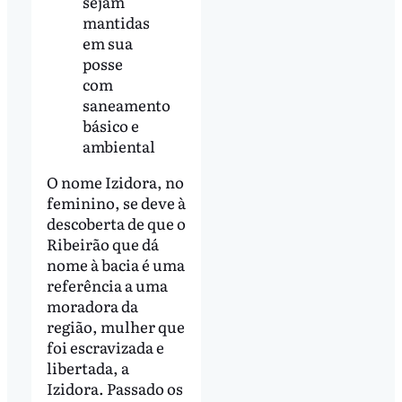
sejam
mantidas
em sua
posse
com
saneamento
básico e
ambiental
O nome Izidora, no
feminino, se deve à
descoberta de que o
Ribeirão que dá
nome à bacia é uma
referência a uma
moradora da
região, mulher que
foi escravizada e
libertada, a
Izidora. Passado os