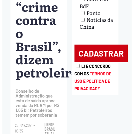
“crime
BdF
Ponto
contra
Notícias da
China
o
Brasil”,
dizem
petroleiros
LI E CONCORDO
COM OS
TERMOS DE
USO E POLÍTICA DE
PRIVACIDADE
Conselho de
Administração que
está de saída aprova
venda da RLAM por R$
1,65 bi; Petroleiros
temem por soberania
| REDE
25.MAR.2021 -
BRASIL
08:35
ATUAL