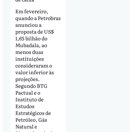
Em fevereiro,
quando a Petrobras
anunciou a
proposta de US$
1,65 bilhão do
Mubadala, ao
menos duas
instituições
consideraram o
valor inferior às
projeções.
Segundo BTG
Pactual e o
Instituto de
Estudos
Estratégicos de
Petróleo, Gás
Natural e