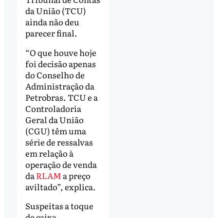
da União (TCU)
ainda não deu
parecer final.
“O que houve hoje
foi decisão apenas
do Conselho de
Administração da
Petrobras. TCU e a
Controladoria
Geral da União
(CGU) têm uma
série de ressalvas
em relação à
operação de venda
da
RLAM
a preço
aviltado”, explica.
Suspeitas a toque
de caixa