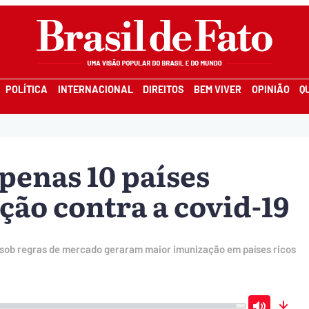
POLÍTICA
INTERNACIONAL
DIREITOS
BEM VIVER
OPINIÃO
Q
penas 10 países
ão contra a covid-19
 sob regras de mercado geraram maior imunização em países ricos