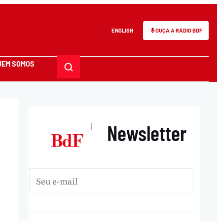
ENGLISH
OUÇA A RÁDIO BDF
UEM SOMOS
Newsletter
|