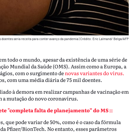
s doentes seria receita para conter avanço da pandemia
|
Crédito: Eric Lalmand/ Belga/AFP
 todo o mundo, apesar da existência de uma série de
zação Mundial da Saúde (OMS). Assim como a Europa, a
ágios, com o surgimento de
novas variantes do vírus.
os, com uma média diária de 75 mil doentes.
 aliado à demora em realizar campanhas de vacinação em
em a mutação do novo coronavírus.
lete "completa falta de planejamento” do MS ::
es, que pode variar de 50%, como é o caso da fórmula
 da Pfizer/BionTech. No entanto, esses parâmetros