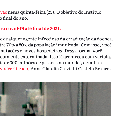
vac
nessa quinta-feira (25). O objetivo do Instituo
o final do ano.
 covid-19 até final de 2021 ::
e qualquer agente infeccioso é a erradicação da doença.
ntre 70% a 80% da população imunizada. Com isso, você
 mutações e novos hospedeiros. Dessa forma, você
letamente exterminada. Isso já aconteceu com varíola,
s de 300 milhões de pessoas no mundo", detalha a
id Verificado
, Anna Cláudia Calvielli Castelo Branco.