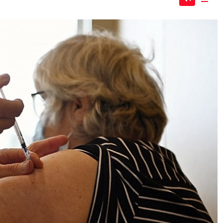
Mute
Dow