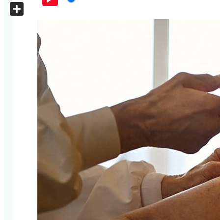
X
Play
Share