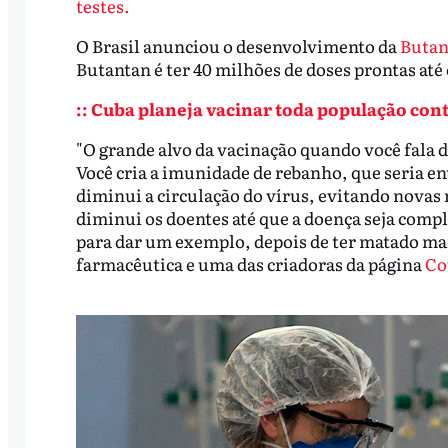
testes.
O Brasil anunciou o desenvolvimento da
Butan
Butantan é ter 40 milhões de doses prontas até 
:: Cuba planeja vacinar toda população contra
"O grande alvo da vacinação quando você fala d
Você cria a imunidade de rebanho, que seria e
diminui a circulação do vírus, evitando novas
diminui os doentes até que a doença seja comp
para dar um exemplo, depois de ter matado mai
farmacêutica e uma das criadoras da página
Cov