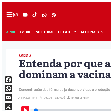
APOIE
TV BDF
RÁDIO BRASIL DE FATO
REGIONAIS
I
PANDEMIA
Entenda por que a
dominam a vacinaç
Facebook
Concentração das fórmulas já desenvolvidas e produção
WhatsApp
26.MAR.2021 - 18:48
CARACAS (VENEZUELA)
MICHELE DE MELLO
Email