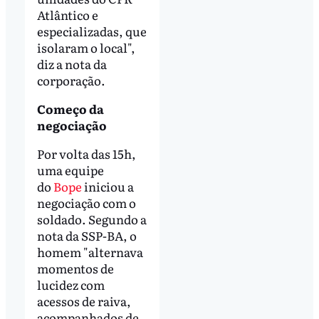
Atlântico e
especializadas, que
isolaram o local",
diz a nota da
corporação.
Começo da
negociação
Por volta das 15h,
uma equipe
do
Bope
iniciou a
negociação com o
soldado. Segundo a
nota da SSP-BA, o
homem "alternava
momentos de
lucidez com
acessos de raiva,
acompanhados de