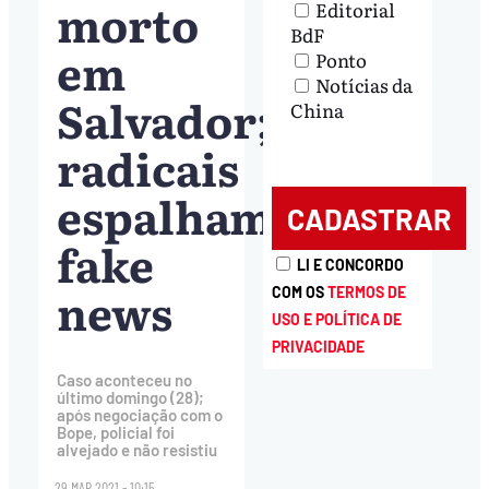
morto
Editorial
BdF
em
Ponto
Notícias da
Salvador;
China
radicais
espalham
fake
LI E CONCORDO
news
COM OS
TERMOS DE
USO E POLÍTICA DE
PRIVACIDADE
Caso aconteceu no
último domingo (28);
após negociação com o
Bope, policial foi
alvejado e não resistiu
29.MAR.2021 - 10:15