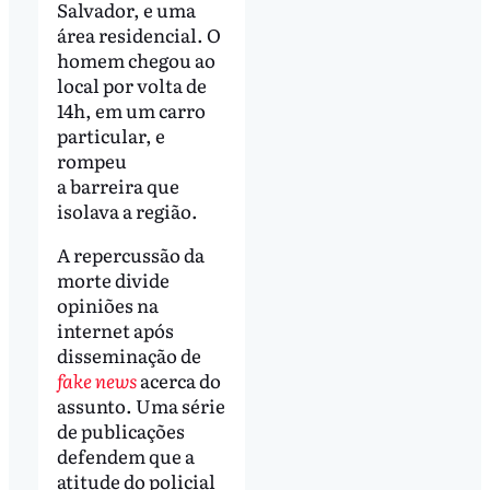
Salvador, e uma
área residencial. O
homem chegou ao
local por volta de
14h, em um carro
particular, e
rompeu
a barreira que
isolava a região.
A repercussão da
morte divide
opiniões na
internet após
disseminação de
fake news
acerca do
assunto. Uma série
de publicações
defendem que a
atitude do policial