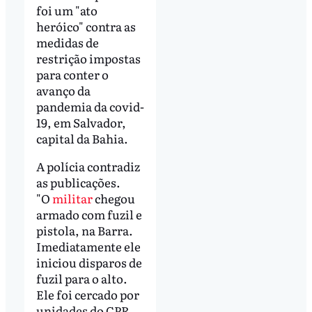
foi um "ato
heróico" contra as
medidas de
restrição impostas
para conter o
avanço da
pandemia da covid-
19, em Salvador,
capital da Bahia.
A polícia contradiz
as publicações.
"O
militar
chegou
armado com fuzil e
pistola, na Barra.
Imediatamente ele
iniciou disparos de
fuzil para o alto.
Ele foi cercado por
unidades do CPR