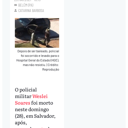
BELÉM (PA)
CATARINA BARBOSA
Depois de ser baleado, policial
foi socorrido e levado para o
Hospital Geral do Estado (HGE),
mas não resistiu.
|
Crédito:
Reprodução
O policial
militar
Weslei
Soares
foi morto
neste domingo
(28), em Salvador,
após,