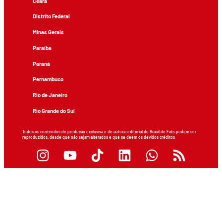
Ceará
Distrito Federal
Minas Gerais
Paraíba
Paraná
Pernambuco
Rio de Janeiro
Rio Grande do Sul
Todos os conteúdos de produção exclusiva e de autoria editorial do Brasil de Fato podem ser
reproduzidos, desde que não sejam alterados e que se deem os devidos créditos.