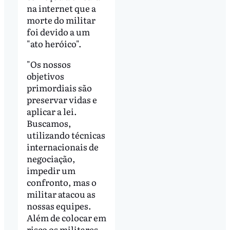
na internet que a
morte do militar
foi devido a um
"ato heróico".
"Os nossos
objetivos
primordiais são
preservar vidas e
aplicar a lei.
Buscamos,
utilizando técnicas
internacionais de
negociação,
impedir um
confronto, mas o
militar atacou as
nossas equipes.
Além de colocar em
risco os militares,