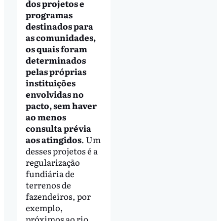
dos projetos e
programas
destinados para
as comunidades,
os quais foram
determinados
pelas próprias
instituições
envolvidas no
pacto, sem haver
ao menos
consulta prévia
aos atingidos
. Um
desses projetos é a
regularização
fundiária de
terrenos de
fazendeiros, por
exemplo,
próximos ao rio