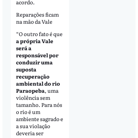
acordo.
Reparações ficam
na mão da Vale
“O outro fato é que
a própria Vale
será a
responsável por
conduzir uma
suposta
recuperação
ambiental do rio
Paraopeba
, uma
violência sem
tamanho. Para nós
o rio é um
ambiente sagrado e
a sua violação
deveria ser