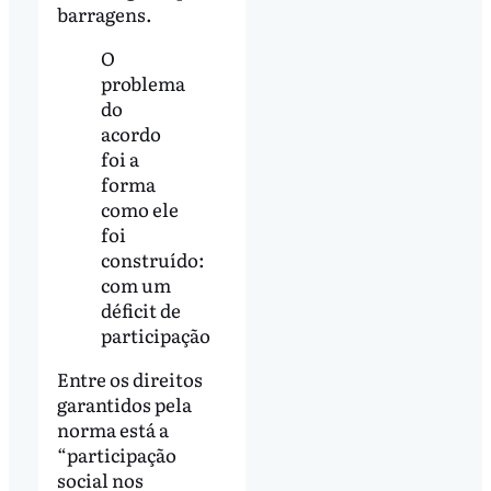
barragens.
O
problema
do
acordo
foi a
forma
como ele
foi
construído:
com um
déficit de
participação
Entre os direitos
garantidos pela
norma está a
“participação
social nos