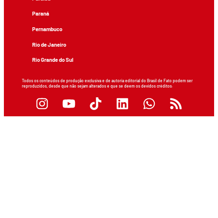
Paraná
Pernambuco
Rio de Janeiro
Rio Grande do Sul
Todos os conteúdos de produção exclusiva e de autoria editorial do Brasil de Fato podem ser
reproduzidos, desde que não sejam alterados e que se deem os devidos créditos.