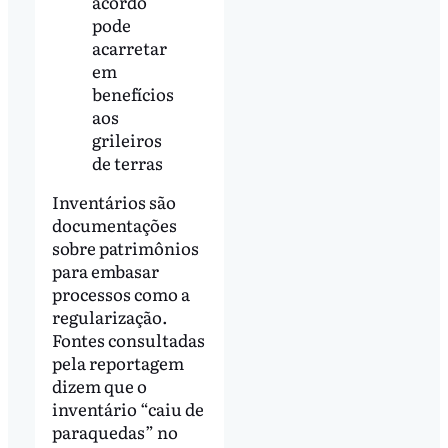
acordo
pode
acarretar
em
benefícios
aos
grileiros
de terras
Inventários são
documentações
sobre patrimônios
para embasar
processos como a
regularização.
Fontes consultadas
pela reportagem
dizem que o
inventário “caiu de
paraquedas” no