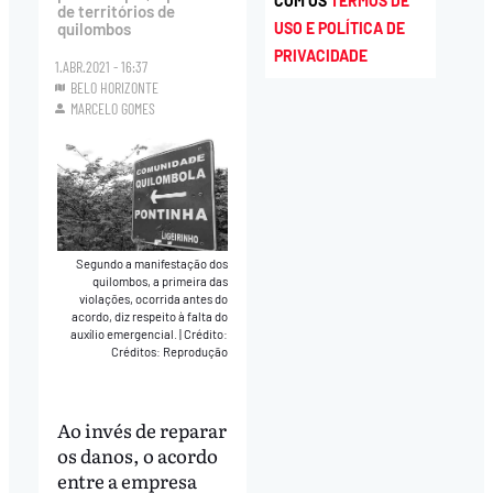
COM OS
TERMOS DE
de territórios de
USO E POLÍTICA DE
quilombos
PRIVACIDADE
1.ABR.2021 - 16:37
BELO HORIZONTE
MARCELO GOMES
Segundo a manifestação dos
quilombos, a primeira das
violações, ocorrida antes do
acordo, diz respeito à falta do
auxílio emergencial.
|
Crédito:
Créditos: Reprodução
Ao invés de reparar
os danos, o acordo
entre a empresa