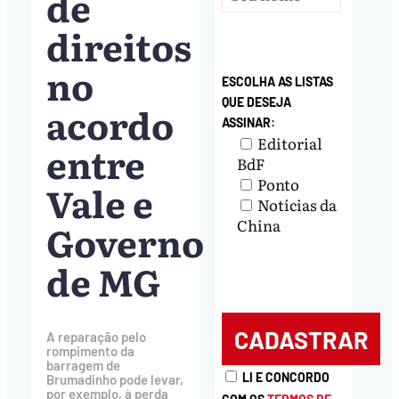
de
direitos
no
ESCOLHA AS LISTAS
QUE DESEJA
acordo
ASSINAR:
Editorial
entre
BdF
Ponto
Vale e
Notícias da
China
Governo
de MG
A reparação pelo
rompimento da
barragem de
LI E CONCORDO
Brumadinho pode levar,
por exemplo, à perda