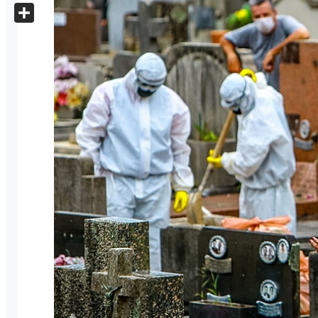
X
Share