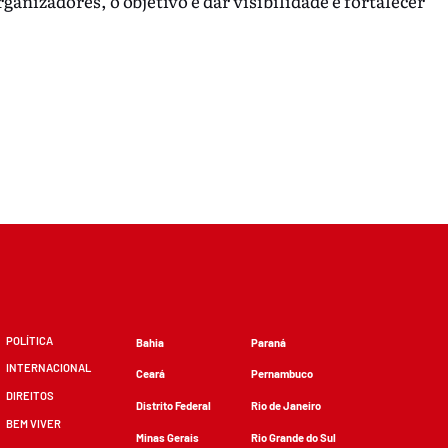
ganizadores, o objetivo é dar visibilidade e fortalecer
POLÍTICA
Bahia
Paraná
INTERNACIONAL
Ceará
Pernambuco
DIREITOS
Distrito Federal
Rio de Janeiro
BEM VIVER
Minas Gerais
Rio Grande do Sul