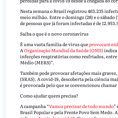
perdidas para a covid-19 desde a chegada do co
Nesta semana o Brasil registrou 463.235 infe
meio milhão. Entre o domingo (28) e o sábado (
de pessoas que já foram infectadas é de 12.953.
Saiba o que é o novo coronavírus
É uma vasta família de vírus que
provocam en
A
Organização Mundial da Saúde (OMS)
indica
infecções respiratórias como resfriados, entre
Médio (MERS)”.
Também pode provocar afetações mais graves, 
(SRAS). A covid-19, descoberta pela ciência mais
é provocada pelo que se convencionou chamar
Como ajudar quem precisa?
A campanha “
Vamos precisar de todo mundo
” 
Brasil Popular e pela Frente Povo Sem Medo. A