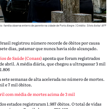
io: família observa enterro de parente na cidade de Porto Alegre.
|
Crédito: Silvio Avila/ AFP
Brasil registrou número recorde de óbitos por causa
sete dias, patamar que nunca havia sido alcançado.
ios de Saúde (Conass)
aponta que foram registrados
3 de abril. A média diária, que chegou a ultrapassar 3 mil
 2.806
 sete semanas de alta acelerada no número de mortes.
l e 7 mil óbitos.
bril com média de mortes acima de 3 mil
os estados registraram 1.987 óbitos. O total de vidas