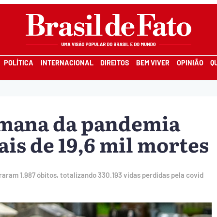
POLÍTICA
INTERNACIONAL
DIREITOS
BEM VIVER
OPINIÃO
Q
emana da pandemia
is de 19,6 mil mortes
aram 1.987 óbitos, totalizando 330.193 vidas perdidas pela covid