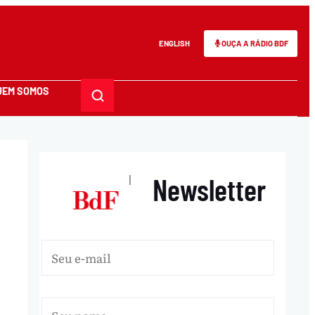
ENGLISH
OUÇA A RÁDIO BDF
UEM SOMOS
Newsletter
|