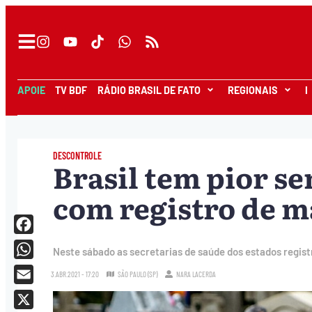
APOIE
TV BDF
RÁDIO BRASIL DE FATO
REGIONAIS
I
DESCONTROLE
Brasil tem pior s
com registro de ma
Facebook
Neste sábado as secretarias de saúde dos estados registr
WhatsApp
3.ABR.2021 - 17:20
SÃO PAULO (SP)
NARA LACERDA
Email