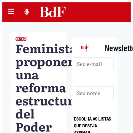
GÉNERO
Feministas
|
Newslett
proponen
una
reforma
estructural
del
ESCOLHA AS LISTAS
Poder
QUE DESEJA
ASSINAR: