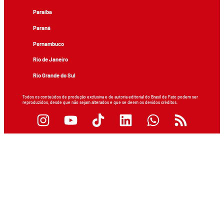
Paraíba
Paraná
Pernambuco
Rio de Janeiro
Rio Grande do Sul
Todos os conteúdos de produção exclusiva e de autoria editorial do Brasil de Fato podem ser
reproduzidos, desde que não sejam alterados e que se deem os devidos créditos.