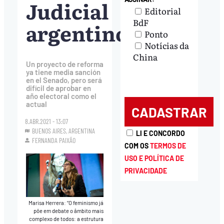
Judicial
Editorial
BdF
argentino
Ponto
Notícias da
China
Un proyecto de reforma
ya tiene media sanción
en el Senado, pero será
difícil de aprobar en
año electoral como el
actual
8.ABR.2021 - 13:07
BUENOS AIRES, ARGENTINA
LI E CONCORDO
FERNANDA PAIXÃO
COM OS
TERMOS DE
USO E POLÍTICA DE
PRIVACIDADE
Marisa Herrera: “O feminismo já
põe em debate o âmbito mais
complexo de todos: a estrutura