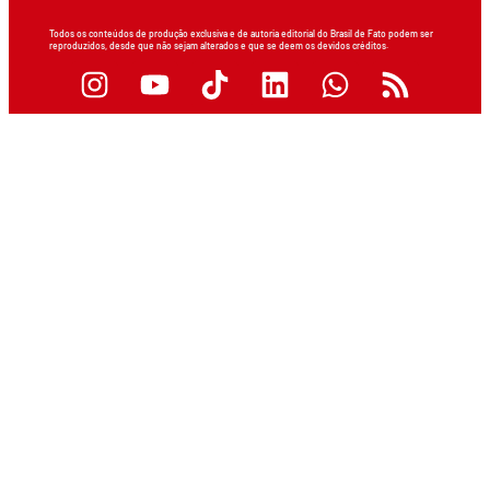
Todos os conteúdos de produção exclusiva e de autoria editorial do Brasil de Fato podem ser
reproduzidos, desde que não sejam alterados e que se deem os devidos créditos.