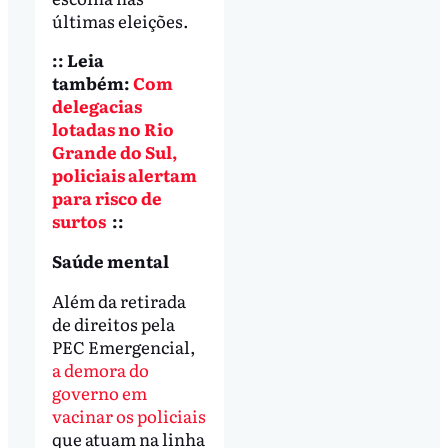
últimas eleições.
:: Leia
também:
Com
delegacias
lotadas no Rio
Grande do Sul,
policiais alertam
para risco de
surtos
::
Saúde mental
Além da retirada
de direitos pela
PEC Emergencial,
a demora do
governo em
vacinar os policiais
que atuam na linha