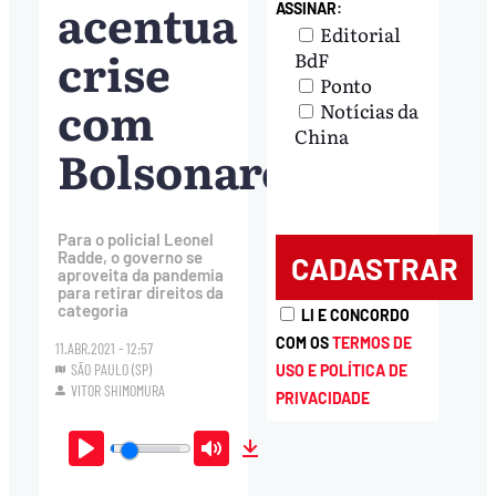
acentua
ASSINAR:
Editorial
crise
BdF
Ponto
com
Notícias da
China
Bolsonaro
Para o policial Leonel
Radde, o governo se
aproveita da pandemia
para retirar direitos da
categoria
LI E CONCORDO
COM OS
TERMOS DE
11.ABR.2021 - 12:57
SÃO PAULO (SP)
USO E POLÍTICA DE
VITOR SHIMOMURA
PRIVACIDADE
Play
Mute
Download