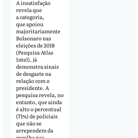
A insatisfação
revela que
a categoria,
que apoiou
majoritariamente
Bolsonaro nas
eleições de 2018
(Pesquisa Atlas
Intel), já
demonstra sinais
de desgaste na
relação com o
presidente. A
pesquisa revela, no
entanto, que ainda
é alto o percentual
(71%) de policiais
que não se
arrependem da
escolha nas