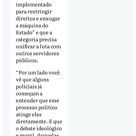
implementado
para restringir
direitos e enxugar
a máquina do
Estado” e que a
categoria precisa
unificar a luta com
outros servidores
públicos.
“Por um lado você
vê que alguns
policiais já
começam a
entender que esse
processo político
atinge eles
diretamente. E que
o debate ideológico
e moral, daquelas