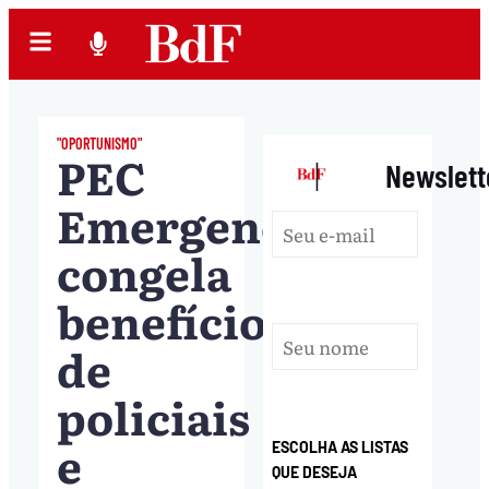
"OPORTUNISMO"
PEC
|
Newslett
Emergencial
congela
benefícios
de
policiais
e
ESCOLHA AS LISTAS
QUE DESEJA