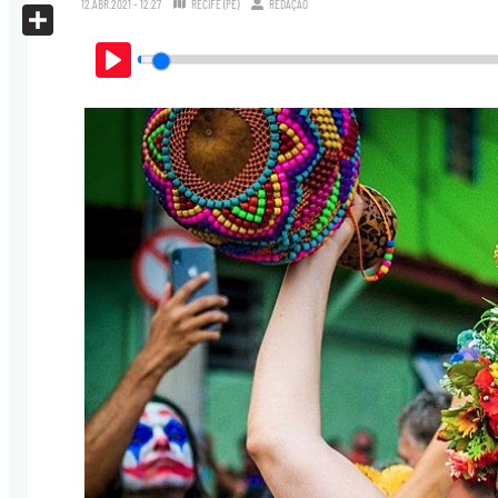
12.ABR.2021 - 12:27
RECIFE (PE)
REDAÇÃO
X
Share
Play