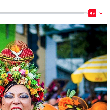
Mute
Dow