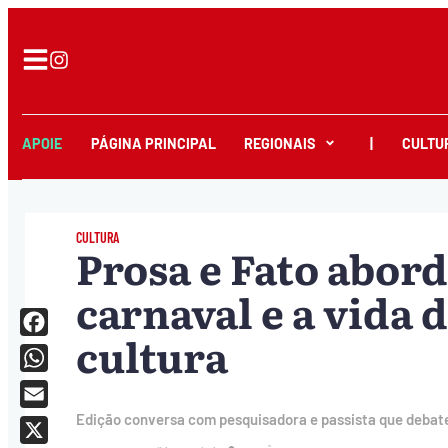
APOIE
PÁGINA PRINCIPAL
REGIONAIS
|
CULTU
CULTURA
Prosa e Fato abord
carnaval e a vida 
cultura
Facebook
WhatsApp
Email
Edição conversa com pesquisadora e passista que debat