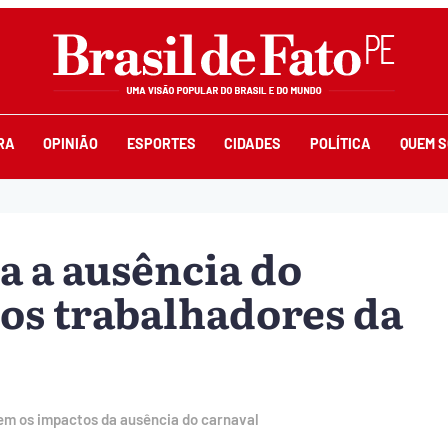
RA
OPINIÃO
ESPORTES
CIDADES
POLÍTICA
QUEM 
a a ausência do
dos trabalhadores da
em os impactos da ausência do carnaval