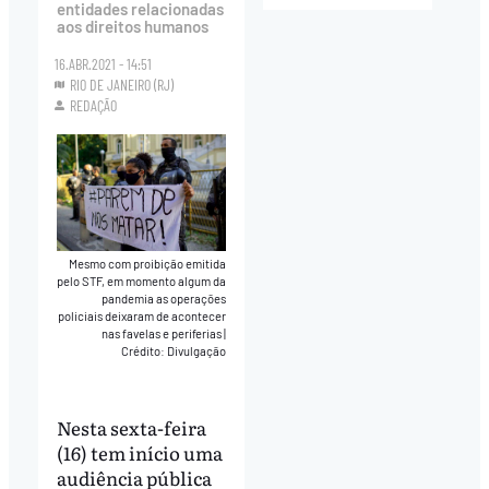
entidades relacionadas
aos direitos humanos
16.ABR.2021 - 14:51
RIO DE JANEIRO (RJ)
REDAÇÃO
Mesmo com proibição emitida
pelo STF, em momento algum da
pandemia as operações
policiais deixaram de acontecer
nas favelas e periferias
|
Crédito: Divulgação
Nesta sexta-feira
(16) tem início uma
audiência pública