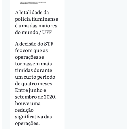
A letalidade da
polícia fluminense
é uma das maiores
do mundo / UFF
A decisão do STF
fez com que as
operações se
tornassem mais
tímidas durante
um curto período
de quatro meses.
Entre junho e
setembro de 2020,
houve uma
redução
significativa das
operações.