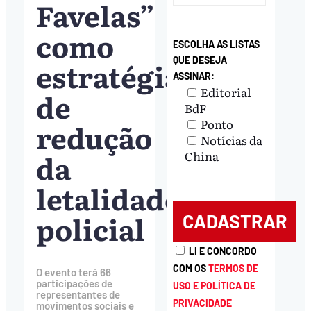
Favelas”
como
ESCOLHA AS LISTAS
QUE DESEJA
estratégia
ASSINAR:
Editorial
de
BdF
Ponto
redução
Notícias da
da
China
letalidade
policial
LI E CONCORDO
COM OS
TERMOS DE
O evento terá 66
participações de
USO E POLÍTICA DE
representantes de
PRIVACIDADE
movimentos sociais e