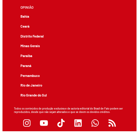
OPINIÃO
Bahia
Ceará
Distrito Federal
Minas Gerais
Paraíba
Paraná
Pernambuco
Rio de Janeiro
Rio Grande do Sul
Todos os conteúdos de produção exclusiva e de autoria editorial do Brasil de Fato podem ser
reproduzidos, desde que não sejam alterados e que se deem os devidos créditos.