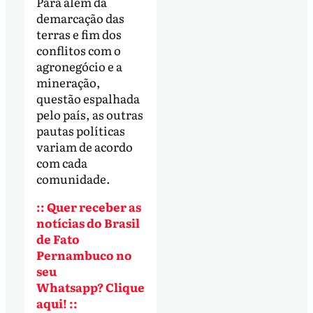
Para além da
demarcação das
terras e fim dos
conflitos com o
agronegócio e a
mineração,
questão espalhada
pelo país, as outras
pautas políticas
variam de acordo
com cada
comunidade.
:: Quer receber as
notícias do Brasil
de Fato
Pernambuco no
seu
Whatsapp? Clique
aqui! ::