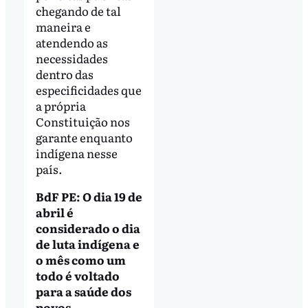
chegando de tal
maneira e
atendendo as
necessidades
dentro das
especificidades que
a própria
Constituição nos
garante enquanto
indígena nesse
país.
BdF PE: O dia 19 de
abril é
considerado o dia
de luta indígena e
o mês como um
todo é voltado
para a saúde dos
povos