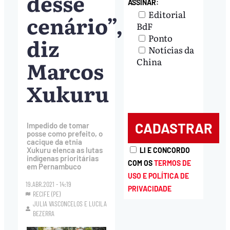
desse
ASSINAR:
Editorial
cenário”,
BdF
Ponto
diz
Notícias da
Marcos
China
Xukuru
Impedido de tomar
posse como prefeito, o
cacique da etnia
Xukuru elenca as lutas
LI E CONCORDO
indígenas prioritárias
COM OS
TERMOS DE
em Pernambuco
USO E POLÍTICA DE
19.ABR.2021 - 14:19
PRIVACIDADE
RECIFE (PE)
JULIA VASCONCELOS
E
LUCILA
BEZERRA