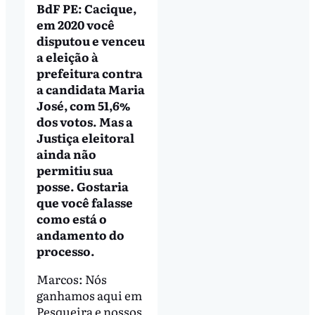
BdF PE: Cacique,
em 2020 você
disputou e venceu
a eleição à
prefeitura contra
a candidata Maria
José, com 51,6%
dos votos. Mas a
Justiça eleitoral
ainda não
permitiu sua
posse. Gostaria
que você falasse
como está o
andamento do
processo.
Marcos: Nós
ganhamos aqui em
Pesqueira e nossos