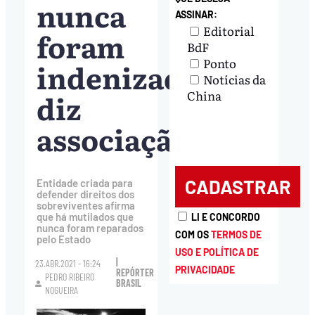
nunca
ASSINAR:
Editorial
foram
BdF
Ponto
indenizados,
Notícias da
diz
China
associação
Entidade criada para
defender direitos dos
sobreviventes afirma
que há mutilados que
LI E CONCORDO
nunca foram reparados
COM OS
TERMOS DE
pelo Estado
USO E POLÍTICA DE
|
23.ABR.2021 - 16:24
PRIVACIDADE
REPÓRTER
PEDRO RIBEIRO
BRASIL
NOGUEIRA