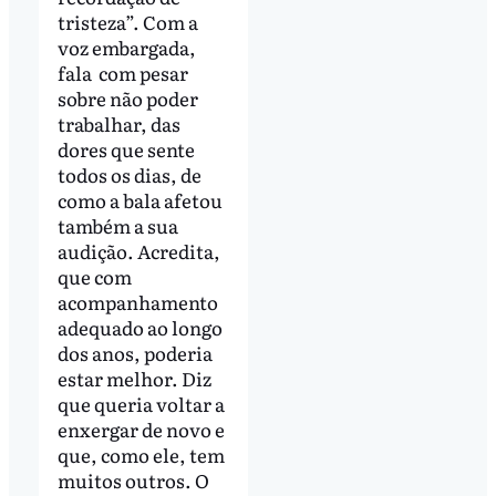
tristeza”. Com a
voz embargada,
fala com pesar
sobre não poder
trabalhar, das
dores que sente
todos os dias, de
como a bala afetou
também a sua
audição. Acredita,
que com
acompanhamento
adequado ao longo
dos anos, poderia
estar melhor. Diz
que queria voltar a
enxergar de novo e
que, como ele, tem
muitos outros. O