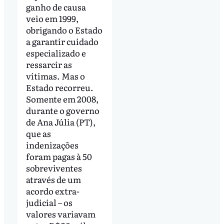
ganho de causa
veio em 1999,
obrigando o Estado
a garantir cuidado
especializado e
ressarcir as
vítimas. Mas o
Estado recorreu.
Somente em 2008,
durante o governo
de Ana Júlia (PT),
que as
indenizações
foram pagas à 50
sobreviventes
através de um
acordo extra-
judicial – os
valores variavam