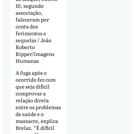
10, segundo
associação,
faleceram por
conta dos
ferimentos e
sequelas / João
Roberto
Ripper/Imagens
Humanas
A fuga após o
ocorrido fez com
que seja difícil
comprovar a
relação direta
entre os problemas
de saúde e o
massacre, explica
Brelaz. “É difícil