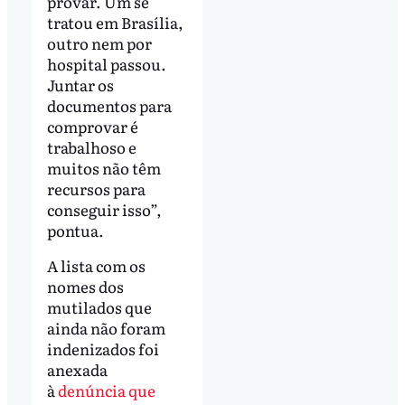
provar. Um se
tratou em Brasília,
outro nem por
hospital passou.
Juntar os
documentos para
comprovar é
trabalhoso e
muitos não têm
recursos para
conseguir isso”,
pontua.
A lista com os
nomes dos
mutilados que
ainda não foram
indenizados foi
anexada
à
denúncia que