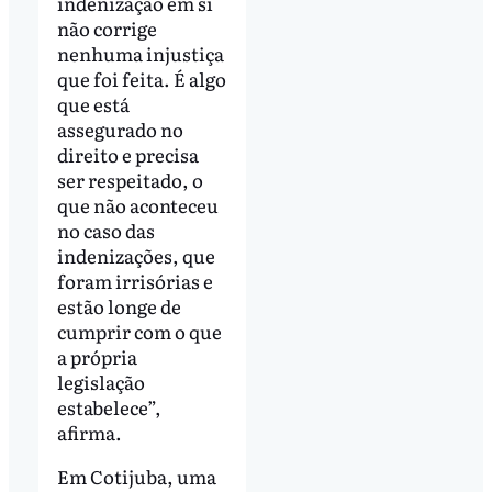
indenização em si
não corrige
nenhuma injustiça
que foi feita. É algo
que está
assegurado no
direito e precisa
ser respeitado, o
que não aconteceu
no caso das
indenizações, que
foram irrisórias e
estão longe de
cumprir com o que
a própria
legislação
estabelece”,
afirma.
Em Cotijuba, uma