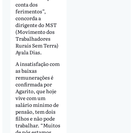
conta dos
ferimentos”,
concorda a
dirigente do MST
(Movimento dos
Trabalhadores
Rurais Sem Terra)
Ayala Dias.
A insatisfação com
as baixas
remunerações é
confirmada por
Agarito, que hoje
vive com um
salário mínimo de
pensão, tem dois
filhos e não pode
trabalhar. “Muitos
de nós estamos