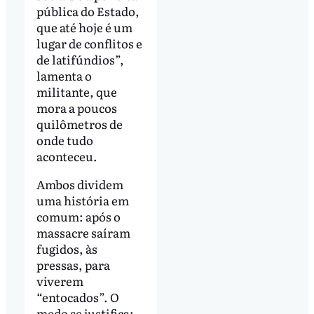
pública do Estado,
que até hoje é um
lugar de conflitos e
de latifúndios”,
lamenta o
militante, que
mora a poucos
quilômetros de
onde tudo
aconteceu.
Ambos dividem
uma história em
comum: após o
massacre saíram
fugidos, às
pressas, para
viverem
“entocados”. O
medo se justifica: