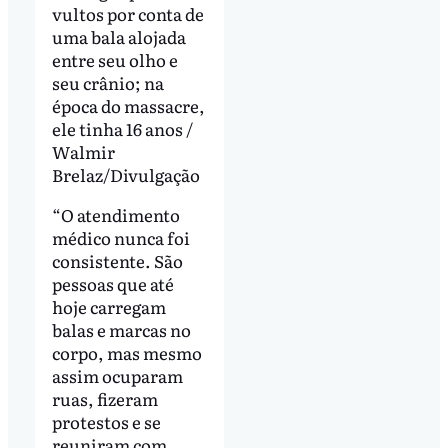
vultos por conta de
uma bala alojada
entre seu olho e
seu crânio; na
época do massacre,
ele tinha 16 anos /
Walmir
Brelaz/Divulgação
“O atendimento
médico nunca foi
consistente. São
pessoas que até
hoje carregam
balas e marcas no
corpo, mas mesmo
assim ocuparam
ruas, fizeram
protestos e se
reuniram com