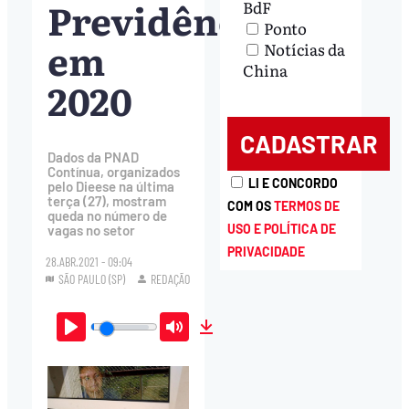
Previdência
BdF
Ponto
em
Notícias da
China
2020
Dados da PNAD
Contínua, organizados
LI E CONCORDO
pelo Dieese na última
terça (27), mostram
COM OS
TERMOS DE
queda no número de
USO E POLÍTICA DE
vagas no setor
PRIVACIDADE
28.ABR.2021 - 09:04
SÃO PAULO (SP)
REDAÇÃO
Play
Mute
Download