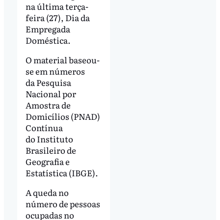
na última terça-
feira (27), Dia da
Empregada
Doméstica.
O material baseou-
se em números
da Pesquisa
Nacional por
Amostra de
Domicílios (PNAD)
Contínua
do Instituto
Brasileiro de
Geografia e
Estatística (IBGE).
A queda no
número de pessoas
ocupadas no