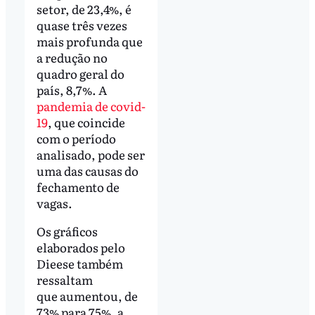
setor, de 23,4%, é
quase três vezes
mais profunda que
a redução no
quadro geral do
país, 8,7%. A
pandemia de covid-
19
, que coincide
com o período
analisado, pode ser
uma das causas do
fechamento de
vagas.
Os gráficos
elaborados pelo
Dieese também
ressaltam
que aumentou, de
73% para 75%, a