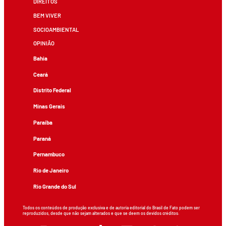
DIREITOS
BEM VIVER
SOCIOAMBIENTAL
OPINIÃO
Bahia
Ceará
Distrito Federal
Minas Gerais
Paraíba
Paraná
Pernambuco
Rio de Janeiro
Rio Grande do Sul
Todos os conteúdos de produção exclusiva e de autoria editorial do Brasil de Fato podem ser
reproduzidos, desde que não sejam alterados e que se deem os devidos créditos.