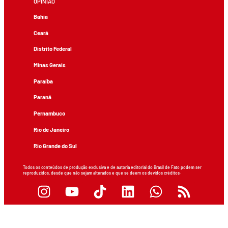
OPINIÃO
Bahia
Ceará
Distrito Federal
Minas Gerais
Paraíba
Paraná
Pernambuco
Rio de Janeiro
Rio Grande do Sul
Todos os conteúdos de produção exclusiva e de autoria editorial do Brasil de Fato podem ser
reproduzidos, desde que não sejam alterados e que se deem os devidos créditos.