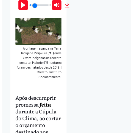
Play
Mute
Download
A grilagem avança na Terra
Indígena Piripkura (MT) onde
vivem indígenas de recente
contato. Mais de 915 hectares
foram desmatados desde 2019.
|
Crédito: Instituto
Socioambiental
Após descumprir
promessa
feita
durante a Cúpula
do Clima, ao cortar
o orçamento
destinado aos