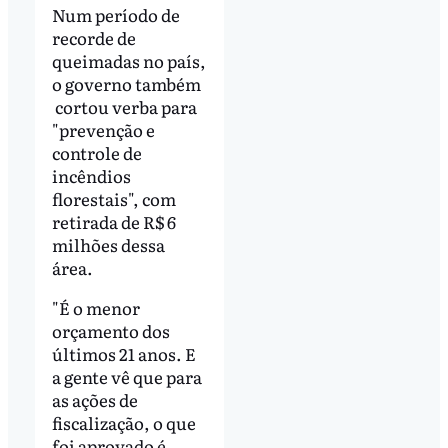
Num período de
recorde de
queimadas no país,
o governo também
cortou verba para
"prevenção e
controle de
incêndios
florestais", com
retirada de R$ 6
milhões dessa
área.
"É o menor
orçamento dos
últimos 21 anos. E
a gente vê que para
as ações de
fiscalização, o que
foi aprovado é