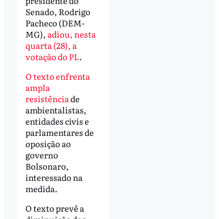
presidente do
Senado, Rodrigo
Pacheco (DEM-
MG),
adiou, nesta
quarta (28), a
votação do PL
.
O texto enfrenta
ampla
resistência
de
ambientalistas,
entidades civis e
parlamentares de
oposição ao
governo
Bolsonaro,
interessado na
medida.
O texto prevê a