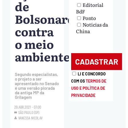
de
Editorial
BdF
Bolsonaro
Ponto
Notícias da
contra
China
o meio
ambiente
LI E CONCORDO
Segundo especialistas,
o projeto a ser
COM OS
TERMOS DE
apresentado no Senado
é uma versão piorada
USO E POLÍTICA DE
da antiga MP da
PRIVACIDADE
Grilagem
29.ABR.2021 - 07:00
SÃO PAULO (SP)
VANESSA NICOLAV