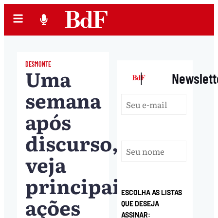
DESMONTE
Uma
|
Newslett
semana
após
discurso,
veja
principais
ESCOLHA AS LISTAS
ações
QUE DESEJA
ASSINAR: