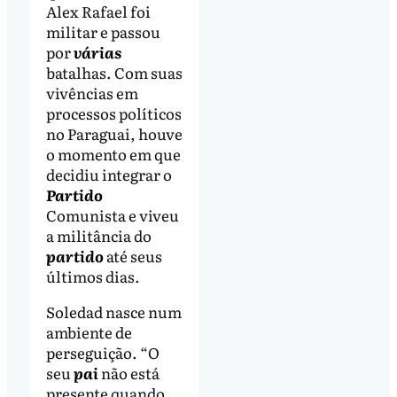
Alex Rafael foi
militar e passou
por
várias
batalhas. Com suas
vivências em
processos políticos
no Paraguai, houve
o momento em que
decidiu integrar o
Partido
Comunista e viveu
a militância do
partido
até seus
últimos dias.
Soledad nasce num
ambiente de
perseguição. “O
seu
pai
não está
presente quando