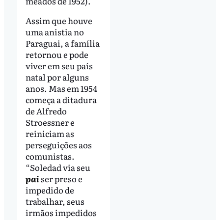
meados de 1952).
Assim que houve
uma anistia no
Paraguai, a família
retornou e pode
viver em seu país
natal por alguns
anos. Mas em 1954
começa a ditadura
de Alfredo
Stroessner e
reiniciam as
perseguições aos
comunistas.
“Soledad via seu
pai
ser preso e
impedido de
trabalhar, seus
irmãos impedidos