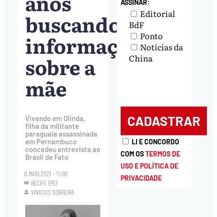
anos
ASSINAR:
Editorial
buscando
BdF
Ponto
informações
Notícias da
sobre a
China
mãe
Vivendo em Olinda,
filha da militante
paraguaia assassinada
em Pernambuco
LI E CONCORDO
concedeu entrevista ao
COM OS
TERMOS DE
Brasil de Fato
USO E POLÍTICA DE
6.MAIO.2021 - 11:00
PRIVACIDADE
RECIFE (PE)
VINICIUS SOBREIRA