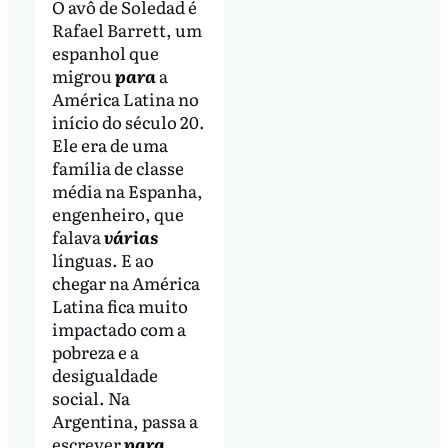
O avô de Soledad é
Rafael Barrett, um
espanhol que
migrou
para
a
América Latina no
início do século 20.
Ele era de uma
família de classe
média na Espanha,
engenheiro, que
falava
várias
línguas. E ao
chegar na América
Latina fica muito
impactado com a
pobreza e a
desigualdade
social. Na
Argentina, passa a
escrever
para