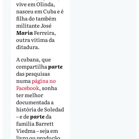
vive em Olinda,
nasceu em Cuba e é
filha do também
militante José
Maria
Ferreira,
outra vítima da
ditadura.
A cubana, que
compartilha
parte
das pesquisas
numa
página no
Facebook
, sonha
ter melhor
documentada a
história de Soledad
– e de
parte
da
família Barrett
Viedma – seja em
livro ou produção