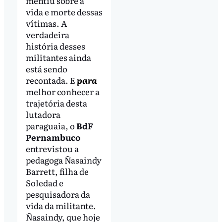
mentiu sobre a
vida e morte dessas
vítimas. A
verdadeira
história desses
militantes ainda
está sendo
recontada. E
para
melhor conhecer a
trajetória desta
lutadora
paraguaia, o
BdF
Pernambuco
entrevistou a
pedagoga Ñasaindy
Barrett, filha de
Soledad e
pesquisadora da
vida da militante.
Ñasaindy, que hoje