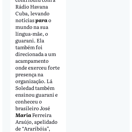
Rádio Havana
Cuba, levando
notícias
para
o
mundo na sua
língua-mãe, o
guarani. Ela
também foi
direcionada a um
acampamento
onde exerceu forte
presença na
organização. Lá
Soledad também
ensinou guarani e
conheceu o
brasileiro José
Maria
Ferreira
Araújo, apelidado
de “Araribóia”,