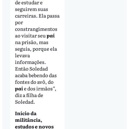
de estudar e
seguirem suas
carreiras. Ela passa
por
constrangimentos
ao visitar seu
pai
na prisão, mas
seguia, porque ela
levava
informações.
Então Soledad
acaba bebendo das
fontes do avô, do
pai
e dos irmãos”,
diz a filha de
Soledad.
Início da
militância,
estudos e novos