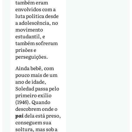
também eram
envolvidos com a
luta política desde
a adolescência, no
movimento
estudantil, e
também sofreram
prisões e
perseguições.
Ainda bebê, com
pouco mais de um
ano de idade,
Soledad passa pelo
primeiro exílio
(1946). Quando
descobrem onde o
pai
dela está preso,
conseguem sua
soltura, mas sob a