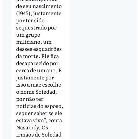
de seu nascimento
(1945), justamente
por ter sido
sequestrado por
um grupo
miliciano, um
desses esquadrões
da morte. Ele fica
desaparecido por
cerca de um ano. E
justamente por
isso a mãe escolhe
o nome Soledad,
por não ter
notícias do esposo,
sequer saber se ele
estava vivo”, conta
Ñasaindy. Os
irmãos de Soledad