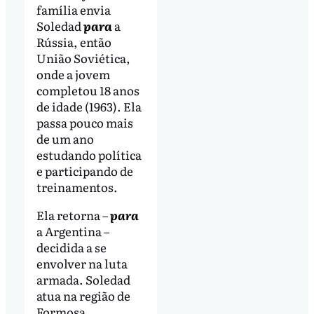
família envia
Soledad
para
a
Rússia, então
União Soviética,
onde a jovem
completou 18 anos
de idade (1963). Ela
passa pouco mais
de um ano
estudando política
e participando de
treinamentos.
Ela retorna –
para
a Argentina –
decidida a se
envolver na luta
armada. Soledad
atua na região de
Formosa,