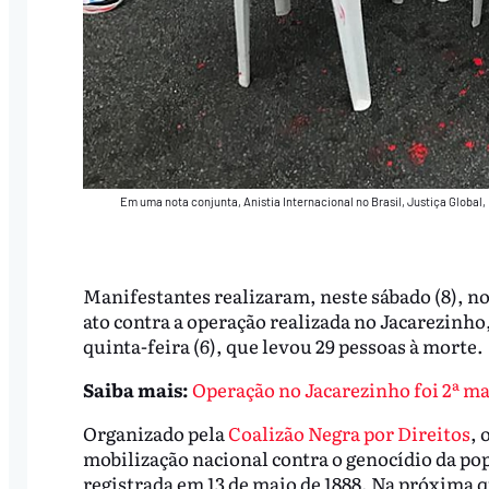
Em uma nota conjunta, Anistia Internacional no Brasil, Justiça Globa
Manifestantes realizaram, neste sábado (8), n
ato contra a operação realizada no Jacarezinh
quinta-feira (6), que levou 29 pessoas à morte.
Saiba mais:
Operação no Jacarezinho foi 2ª ma
Organizado pela
Coalizão Negra por Direitos
, 
mobilização nacional contra o genocídio da pop
registrada em 13 de maio de 1888. Na próxima