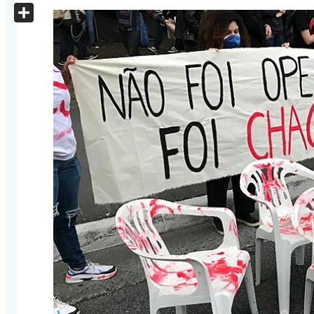
X
Share