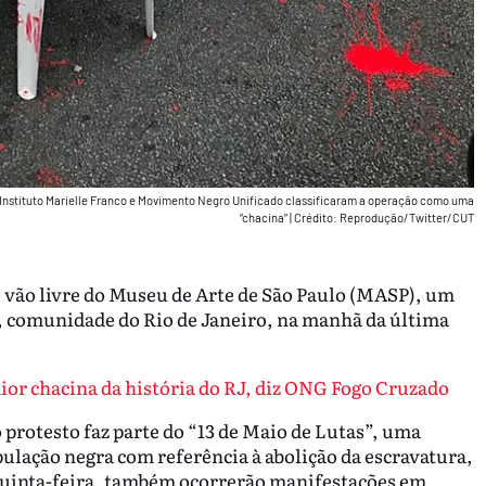
l, Instituto Marielle Franco e Movimento Negro Unificado classificaram a operação como uma
“chacina”
|
Crédito: Reprodução/Twitter/CUT
o vão livre do Museu de Arte de São Paulo (MASP), um
o, comunidade do Rio de Janeiro, na manhã da última
ior chacina da história do RJ, diz ONG Fogo Cruzado
o protesto faz parte do “13 de Maio de Lutas”, uma
ulação negra com referência à abolição da escravatura,
 quinta-feira, também ocorrerão manifestações em