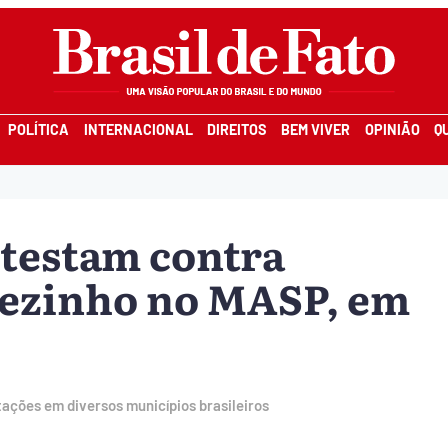
POLÍTICA
INTERNACIONAL
DIREITOS
BEM VIVER
OPINIÃO
Q
testam contra
rezinho no MASP, em
ações em diversos municípios brasileiros