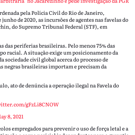
 arbitrária" no Jacarezinho e pede investigação da PGR
denada pela Polícia Civil do Rio de Janeiro,
 junho de 2020, as incursões de agentes nas favelas do
chin, do Supremo Tribunal Federal (STF), em
s das periferias brasileiras. Pelo menos 75% das
upo racial. A situação exige um posicionamento da
 sociedade civil global acerca do processo de
as negras brasileiras importam e precisam da
lo, ato de denúncia a operação ilegal na Favela do
witter.com/gFzLi8CNOW
ay 8, 2021
los empregados para prevenir o uso de força letal e a