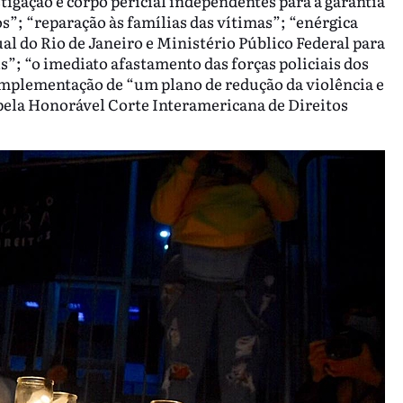
tigação e corpo pericial independentes para a garantia
os”; “reparação às famílias das vítimas”; “enérgica
al do Rio de Janeiro e Ministério Público Federal para
is”; “o imediato afastamento das forças policiais dos
implementação de “um plano de redução da violência e
pela Honorável Corte Interamericana de Direitos