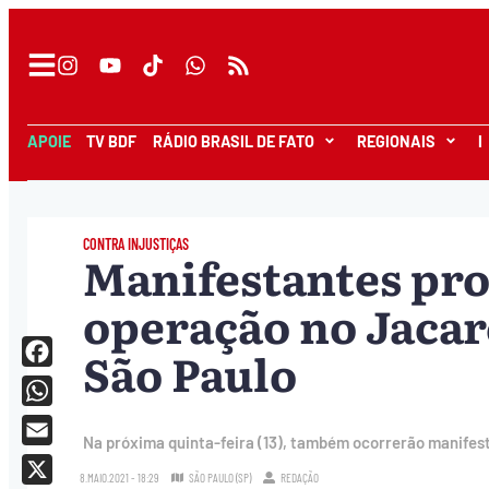
APOIE
TV BDF
RÁDIO BRASIL DE FATO
REGIONAIS
I
CONTRA INJUSTIÇAS
Manifestantes pro
operação no Jaca
São Paulo
Facebook
WhatsApp
Na próxima quinta-feira (13), também ocorrerão manifest
Email
8.MAIO.2021 - 18:29
SÃO PAULO (SP)
REDAÇÃO