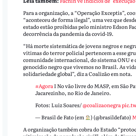
Leia também:
Fachin vê indícios de "execução
Para a organização, a “Operação Exceptis”, coor
“aconteceu de forma ilegal”, uma vez que desde
estado estão proibidas pelo ministro Edson Fa
decorrência da pandemia da covid-19.
“Há morte sistemática de jovens negros e negra
vítimas do terror policial pertencem a esse gr
comunidade internacional, do sistema ONU e da
genocídio negro que vivemos no Brasil. As vid
solidariedade global”, diz a Coalizão em nota.
#Agora
I No vão livre do MASP, em São Pau
Jacarezinho, no Rio de Janeiro.
Fotos: Luiz Soares/
@coalizaonegra
pic.t
— Brasil de Fato (em
) (@brasildefato)
M
A organização também cobra do Estado “protoco