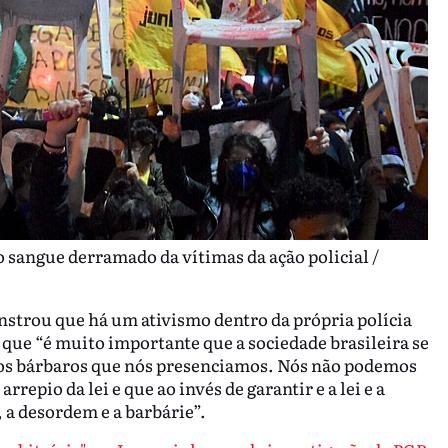
sangue derramado da vítimas da ação policial /
onstrou que há um ativismo dentro da própria polícia
u que “é muito importante que a sociedade brasileira se
tos bárbaros que nós presenciamos. Nós não podemos
rrepio da lei e que ao invés de garantir e a lei e a
 a desordem e a barbárie”.