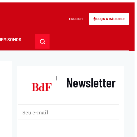
ENGLISH
OUÇA A RÁDIO BDF
UEM SOMOS
Newsletter
|