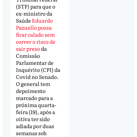
(STF) para que o
ex-ministro da
Saúde
Eduardo
Pazuello possa
ficar calado sem
correr o risco de
sair preso
da
Comissão
Parlamentar de
Inquérito (CPI) da
Covid no Senado.
O general tem
depoimento
marcado para a
próxima quarta-
feira (19), após a
oitiva ter sido
adiada por duas
semanas sob