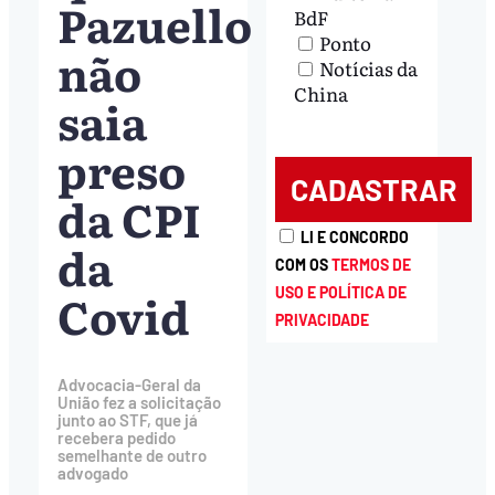
Pazuello
BdF
Ponto
não
Notícias da
China
saia
preso
da CPI
LI E CONCORDO
da
COM OS
TERMOS DE
Covid
USO E POLÍTICA DE
PRIVACIDADE
Advocacia-Geral da
União fez a solicitação
junto ao STF, que já
recebera pedido
semelhante de outro
advogado