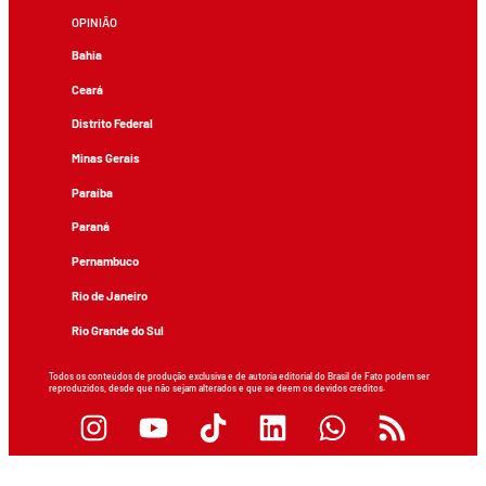
OPINIÃO
Bahia
Ceará
Distrito Federal
Minas Gerais
Paraíba
Paraná
Pernambuco
Rio de Janeiro
Rio Grande do Sul
Todos os conteúdos de produção exclusiva e de autoria editorial do Brasil de Fato podem ser
reproduzidos, desde que não sejam alterados e que se deem os devidos créditos.