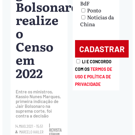
Bolsonaro
BdF
Ponto
realize
Notícias da
China
o
Censo
em
LI E CONCORDO
2022
COM OS
TERMOS DE
USO E POLÍTICA DE
PRIVACIDADE
Entre os ministros,
Kassio Nunes Marques,
primeira indicação de
Jair Bolsonaro na
suprema corte, foi
contra a decisão
|
14.MAIO.2021 - 15:51
REVISTA
MARCELO HAILER
FÓRUM