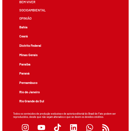
BEM VIVER
SOCIOAMBIENTAL
OPINIÃO
Bahia
Ceará
Distrito Federal
Minas Gerais
Paraíba
Paraná
Pernambuco
Rio de Janeiro
Rio Grande do Sul
Todos os conteúdos de produção exclusiva e de autoria editorial do Brasil de Fato podem ser
reproduzidos, desde que não sejam alterados e que se deem os devidos créditos.