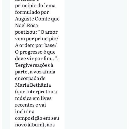
princípio do lema
formulado por
Auguste Comte que
Noel Rosa
poetizou: “O amor
vem por princípio/
A ordem por base/
O progresso é que
deve vir por fim…”.
Tergiversações à
parte, a voz ainda
encorpada de
Maria Bethânia
(que interpretou a
música em lives
recentes e vai
incluir a
composição em seu
novo álbum), aos