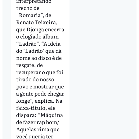
interpretando
trecho de
“Romaria”, de
Renato Teixeira,
que Djonga encerra
o elogiado álbum
“Ladrão”. “A ideia
do ‘Ladrão’ que dá
nome ao disco é de
resgate, de
recuperar o que foi
tirado do nosso
povo e mostrar que
a gente pode chegar
longe”, explica. Na
faixa-título, ele
dispara: “Máquina
de fazer rap bom/
Aquelas rima que
você queria ter