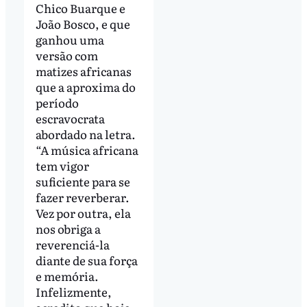
Chico Buarque e
João Bosco, e que
ganhou uma
versão com
matizes africanas
que a aproxima do
período
escravocrata
abordado na letra.
“A música africana
tem vigor
suficiente para se
fazer reverberar.
Vez por outra, ela
nos obriga a
reverenciá-la
diante de sua força
e memória.
Infelizmente,