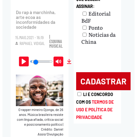
ASSINAR:
Editorial
Do rap à marchinha,
arte ecoa as
BdF
inconformidades da
Ponto
sociedade
Notícias da
|
15.MAIO.2021 - 16:19
China
ESQUINA
RAPHAEL VIDIGAL
MUSICAL
Play
Mute
Download
LI E CONCORDO
COM OS
TERMOS DE
USO E POLÍTICA DE
O rapper mineiro Djonga, de 26
anos. Música brasileira resiste
PRIVACIDADE
com língua afiada, crítica social
e posicionamento político
|
Crédito: Daniel
Assis/Divulgação