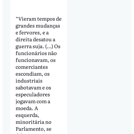
“Vieram tempos de
grandes mudanças
e fervores, e a
direita desatou a
guerra suja. (…) Os
funcionários não
funcionavam, os
comerciantes
escondiam, os
industriais
sabotavam e os
especuladores
jogavam com a
moeda. A
esquerda,
minoritária no
Parlamento, se