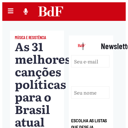
MÚSICA E RESISTÊNCIA
As 31
|
Newslett
melhores
canções
políticas
para o
Brasil
atual
ESCOLHA AS LISTAS
QUE DESEJA