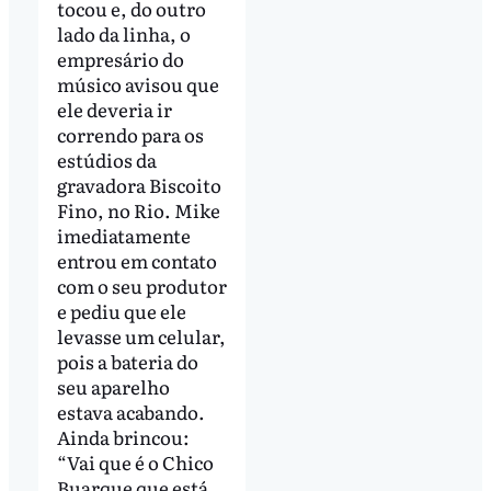
tocou e, do outro
lado da linha, o
empresário do
músico avisou que
ele deveria ir
correndo para os
estúdios da
gravadora Biscoito
Fino, no Rio. Mike
imediatamente
entrou em contato
com o seu produtor
e pediu que ele
levasse um celular,
pois a bateria do
seu aparelho
estava acabando.
Ainda brincou:
“Vai que é o Chico
Buarque que está