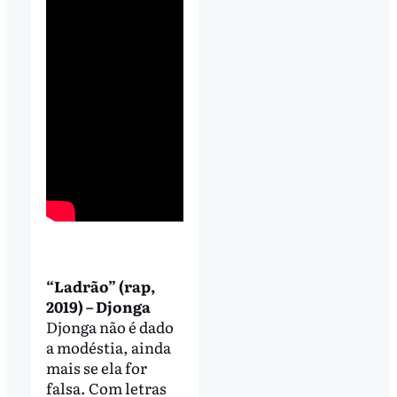
“Ladrão” (rap,
2019) – Djonga
Djonga não é dado
a modéstia, ainda
mais se ela for
falsa. Com letras