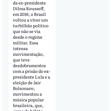
da ex-presidente
Dilma Rousseff,
em 2016, o Brasil
voltou a viver um
turbilhão político
que não se via
desde o regime
militar. Essa
intensa
movimentação,
que teve
desdobramentos
com a prisão do ex-
presidente Lula e a
eleição de Jair
Bolsonaro,
movimentou a
música popular
brasileira, que,
como de hábito,