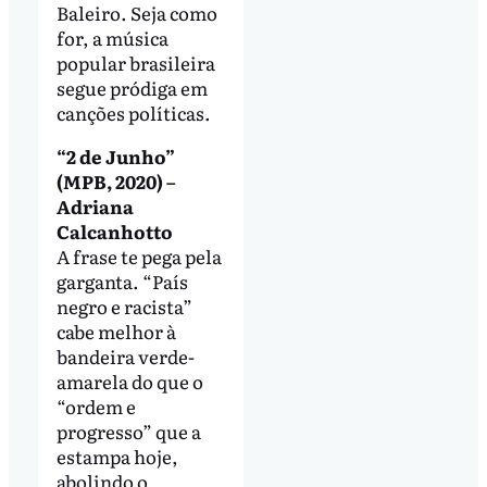
Baleiro. Seja como
for, a música
popular brasileira
segue pródiga em
canções políticas.
“2 de Junho”
(MPB, 2020) –
Adriana
Calcanhotto
A frase te pega pela
garganta. “País
negro e racista”
cabe melhor à
bandeira verde-
amarela do que o
“ordem e
progresso” que a
estampa hoje,
abolindo o