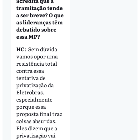
acredita que a
tramitação tende
a ser breve? O que
as lideranças têm
debatido sobre
essa MP?
HC:
Sem dúvida
vamos opor uma
resistência total
contra essa
tentativa de
privatização da
Eletrobras,
especialmente
porque essa
proposta final traz
coisas absurdas.
Eles dizem que a
privatização vai