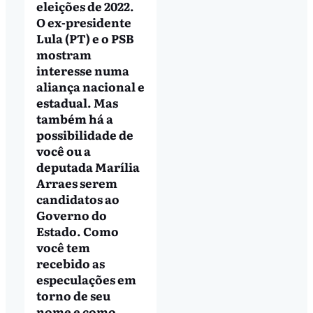
eleições de 2022.
O ex-presidente
Lula (PT) e o PSB
mostram
interesse numa
aliança nacional e
estadual. Mas
também há a
possibilidade de
você ou a
deputada Marília
Arraes serem
candidatos ao
Governo do
Estado. Como
você tem
recebido as
especulações em
torno de seu
nome e como