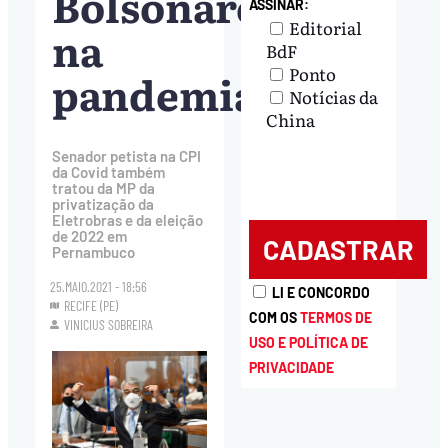
Bolsonaro
ASSINAR:
Editorial
na
BdF
Ponto
pandemia
Notícias da
China
Senador petista na CPI
da Covid também
tratou da MP da
privatização da
Eletrobras e da eleição
de 2022 em
Pernambuco
25.MAIO.2021 - 18:56
LI E CONCORDO
RECIFE (PE)
COM OS
TERMOS DE
VINICIUS SOBREIRA
USO E POLÍTICA DE
PRIVACIDADE