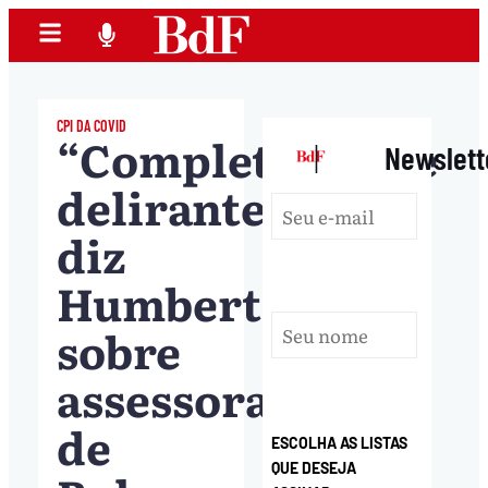
CPI DA COVID
“Completamente
|
Newslett
delirante”,
diz
Humberto
sobre
assessoramento
de
ESCOLHA AS LISTAS
QUE DESEJA