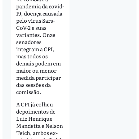
pandemia da covid-
19, doença causada
pelo vírus Sars-
CoV-2 e suas
variantes. Onze
senadores
integram a CPI,
mas todos os
demais podem em
maior ou menor
medida participar
das sessões da
comissão.
A CPI já colheu
depoimentos de
Luiz Henrique
Mandetta e Nelson
Teich, ambos ex-