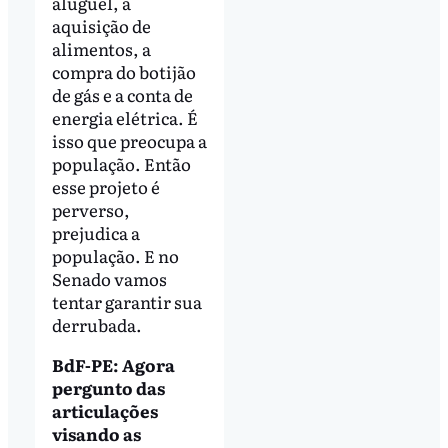
aluguel, a
aquisição de
alimentos, a
compra do botijão
de gás e a conta de
energia elétrica. É
isso que preocupa a
população. Então
esse projeto é
perverso,
prejudica a
população. E no
Senado vamos
tentar garantir sua
derrubada.
BdF-PE: Agora
pergunto das
articulações
visando as