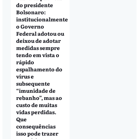
do presidente
Bolsonaro:
institucionalmente
o Governo
Federal adotou ou
deixou de adotar
medidas sempre
tendo em vista o
rápido
espalhamento do
vírus e
subsequente
“imunidade de
rebanho”, mas ao
custo de muitas
vidas perdidas.
Que
consequências
isso pode trazer