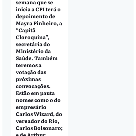
semana que se
inicia a CPI terá o
depoimento de
Mayra Pinheiro, a
“Capitã
Cloroquina”,
secretária do
Ministério da
Saúde. Também
teremos a
votação das
próximas
convocações.
Estão em pauta
nomes como o do
empresário
Carlos Wizard, do
vereador do Rio,
Carlos Bolsonaro;
e de Arthur