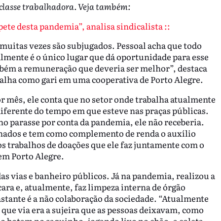
da classe trabalhadora. Veja também:
ete desta pandemia”, analisa sindicalista ::
muitas vezes são subjugados. Pessoal acha que todo
almente é o único lugar que dá oportunidade para esse
mbém a remuneração que deveria ser melhor”, destaca
abalha como gari em uma cooperativa de Porto Alegre.
mês, ele conta que no setor onde trabalha atualmente
 diferente do tempo em que esteve nas praças públicas.
lho parasse por conta da pandemia, ele não receberia.
alhados e tem como complemento de renda o auxílio
os trabalhos de doações que ele faz juntamente com o
 em Porto Alegre.
as vias e banheiro públicos. Já na pandemia, realizou a
ra e, atualmente, faz limpeza interna de órgão
astante é a não colaboração da sociedade. “Atualmente
 que via era a sujeira que as pessoas deixavam, como
o botam no saquinho, jogando lixo no chão, a coleta