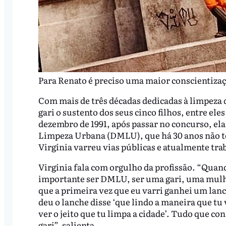
Para Renato é preciso uma maior conscientizaç
Com mais de três décadas dedicadas à limpeza da
gari o sustento dos seus cinco filhos, entre e
dezembro de 1991, após passar no concurso, el
Limpeza Urbana (DMLU), que há 30 anos não t
Virgínia varreu vias públicas e atualmente tra
Virgínia fala com orgulho da profissão. “Quand
importante ser DMLU, ser uma gari, uma mulhe
que a primeira vez que eu varri ganhei um lan
deu o lanche disse ‘que lindo a maneira que tu 
ver o jeito que tu limpa a cidade’. Tudo que co
gari”, salienta.