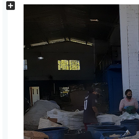
X
Share