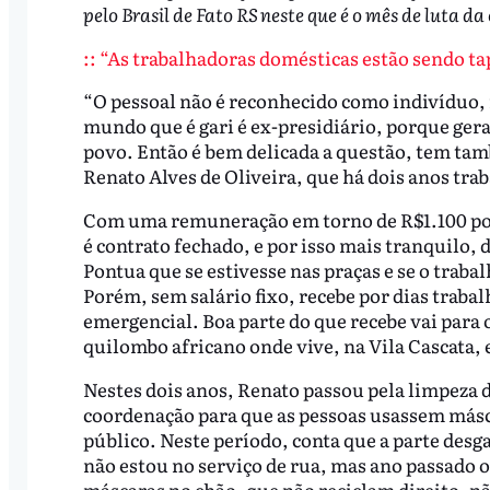
pelo Brasil de Fato RS neste que é o mês de luta 
:: “As trabalhadoras domésticas estão sendo tap
“O pessoal não é reconhecido como indivíduo, 
mundo que é gari é ex-presidiário, porque ger
povo. Então é bem delicada a questão, tem ta
Renato Alves de Oliveira, que há dois anos tr
Com uma remuneração em torno de R$1.100 por 
é contrato fechado, e por isso mais tranquilo,
Pontua que se estivesse nas praças e se o traba
Porém, sem salário fixo, recebe por dias trab
emergencial. Boa parte do que recebe vai para 
quilombo africano onde vive, na Vila Cascata,
Nestes dois anos, Renato passou pela limpeza d
coordenação para que as pessoas usassem másca
público. Neste período, conta que a parte desg
não estou no serviço de rua, mas ano passado o
máscaras no chão, que não reciclam direito, nã