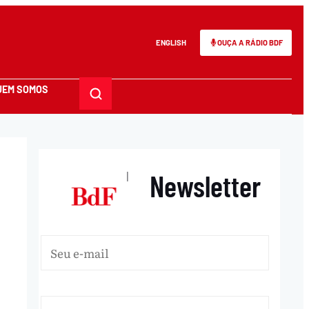
ENGLISH
OUÇA A RÁDIO BDF
UEM SOMOS
Newsletter
|