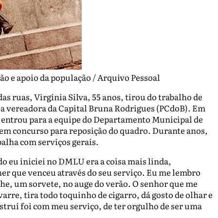
ão e apoio da população / Arquivo Pessoal
s ruas, Virgínia Silva, 55 anos, tirou do trabalho de
les a vereadora da Capital Bruna Rodrigues (PCdoB). Em
a entrou para a equipe do Departamento Municipal de
em concurso para reposição do quadro. Durante anos,
balha com serviços gerais.
o eu iniciei no DMLU era a coisa mais linda,
r que venceu através do seu serviço. Eu me lembro
che, um sorvete, no auge do verão. O senhor que me
varre, tira todo toquinho de cigarro, dá gosto de olhar e
nstruí foi com meu serviço, de ter orgulho de ser uma