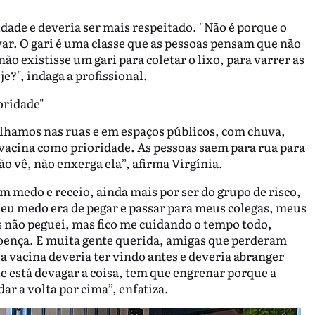
idade e deveria ser mais respeitado. "Não é porque o
var. O gari é uma classe que as pessoas pensam que não
o existisse um gari para coletar o lixo, para varrer as
e?", indaga a profissional.
oridade"
alhamos nas ruas e em espaços públicos, com chuva,
vacina como prioridade. As pessoas saem para rua para
ão vê, não enxerga ela”, afirma Virgínia.
m medo e receio, ainda mais por ser do grupo de risco,
"Meu medo era de pegar e passar para meus colegas, meus
s não peguei, mas fico me cuidando o tempo todo,
oença. E muita gente querida, amigas que perderam
sa vacina deveria ter vindo antes e deveria abranger
e está devagar a coisa, tem que engrenar porque a
ar a volta por cima”, enfatiza.