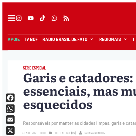
APOIE
TV BDF
RÁDIO BRASIL DE FATO
REGIONAIS
I
SÉRIE ESPECIAL
Garis e catadores
essenciais, mas m
esquecidos
Facebook
WhatsApp
Responsáveis por manter as cidades limpas, garis e cata
Email
30.MAIO.2021 - 17:00
PORTO ALEGRE (RS)
FABIANA REINHOLZ