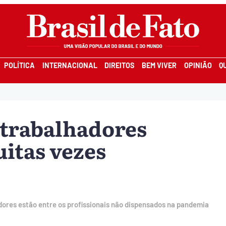
POLÍTICA
INTERNACIONAL
DIREITOS
BEM VIVER
OPINIÃO
Q
: trabalhadores
uitas vezes
dores estão entre os profissionais não dispensados na pandemia