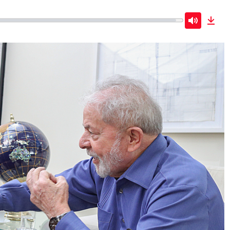
Mute
Dow