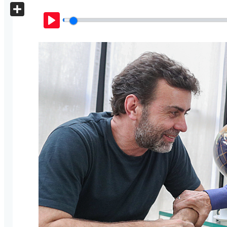
X
Share
Play