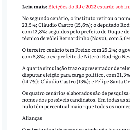
Leia mais:
Eleições do RJ e 2022 estarão sob in
No segundo cenário, o instituto retirou o nom
23,5%; Cláudio Castro (15,6%); o deputado Rod
com 12,8%; seguidos pelo prefeito de Duque de
técnico de vôlei Bernardinho (Novo), com 5,6%
O terceiro cenário tem Freixo com 25,2%; o g
com 8,8%; o ex-prefeito de Niterói Rodrigo N
A quarta simulação traz o apresentador de tele
disputar eleição para cargo político, com 21,3
(14,7%); Cláudio Castro (13%); e Felipe Santa Cr
Os quatro cenários elaborados são de pesquis
nomes dos possíveis candidatos. Em todas as 
nulo têm percentual maior que todos os nomes 
Alianças
O retrato atual da pesquisa ainda não leva em c