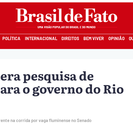
POLÍTICA
INTERNACIONAL
DIREITOS
BEM VIVER
OPINIÃO
Q
dera pesquisa de
para o governo do Rio
rente na corrida por vaga fluminense no Senado