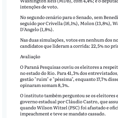
Washington Reis (MDB), com 4,4%; e o deputad
intenções de voto.
No segundo cenário para o Senado, sem Benedit
seguido por Crivella (16,1%), Molon (13,8%), Wa
D'Angelo (1,8%).
Nas duas simulações, votos em nenhum dos no
candidatos que lideram a corrida: 22,5% no pr
Avaliação
O Paraná Pesquisas ouviu os eleitores a respe
no estado do Rio. Para 41,3% dos entrevistados
gestão "ruim" e "péssima", enquanto 17,7% diss
opinaram somam 8,3%.
O instituto também perguntou se os eleitores
governo estadual por Cláudio Castro, que assu
quando Wilson Witzel (PSC) foi afastado e ofi
impeachment e teve se mandato cassado.