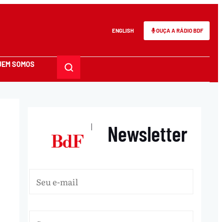
ENGLISH
OUÇA A RÁDIO BDF
UEM SOMOS
Newsletter
|