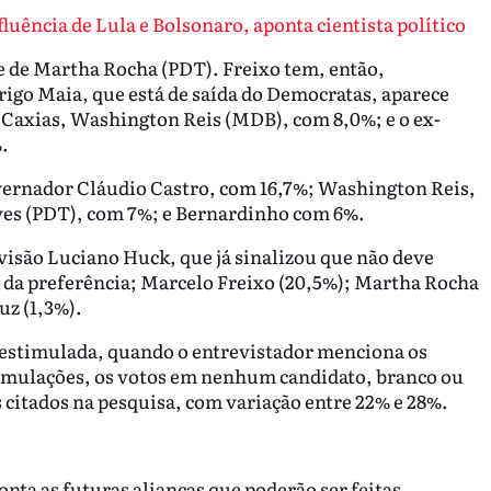
fluência de Lula e Bolsonaro, aponta cientista político
e de Martha Rocha (PDT). Freixo tem, então,
rigo Maia, que está de saída do Democratas, aparece
 Caxias, Washington Reis (MDB), com 8,0%; e o ex-
.
overnador Cláudio Castro, com 16,7%; Washington Reis,
eves (PDT), com 7%; e Bernardinho com 6%.
visão Luciano Huck, que já sinalizou que não deve
% da preferência; Marcelo Freixo (20,5%); Martha Rocha
uz (1,3%).
a estimulada, quando o entrevistador menciona os
simulações, os votos em nenhum candidato, branco ou
citados na pesquisa, com variação entre 22% e 28%.
onta as futuras alianças que poderão ser feitas