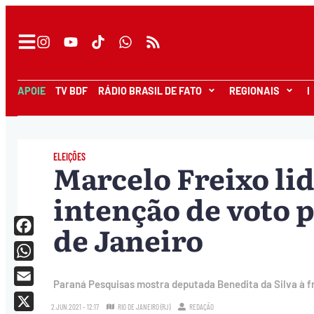
APOIE
TV BDF
RÁDIO BRASIL DE FATO
REGIONAIS
I
ELEIÇÕES
Marcelo Freixo li
intenção de voto 
de Janeiro
Facebook
WhatsApp
Paraná Pesquisas mostra deputada Benedita da Silva à f
Email
2.JUN.2021 - 12:17
RIO DE JANEIRO (RJ)
REDAÇÃO