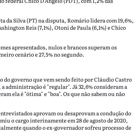
o federal Chico D'Angelo (PDT), com 1,2% das
a da Silva (PT) na disputa, Romário lidera com 19,6%,
shington Reis (7,1%), Otoni de Paula (6,1%) e Chico
mes apresentados, nulos e brancos superam os
imeiro cenário e 27,5% no segundo.
ito do governo que vem sendo feito por Cláudio Castro
, a administração é "regular". Já 32,6% consideram a
eram ela é "ótima" e "boa". Os que não sabem ou não
 entrevistados aprovam ou desaprovam a condução do
miu o cargo interinamente em 28 de agosto de 2020,
cialmente quando o ex-governador sofreu processo de