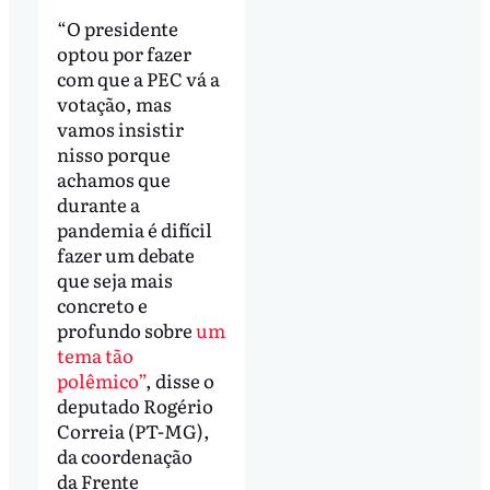
“O presidente
optou por fazer
com que a PEC vá a
votação, mas
vamos insistir
nisso porque
achamos que
durante a
pandemia é difícil
fazer um debate
que seja mais
concreto e
profundo sobre
um
tema tão
polêmico”
, disse o
deputado Rogério
Correia (PT-MG),
da coordenação
da Frente