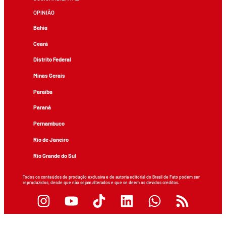
OPINIÃO
Bahia
Ceará
Distrito Federal
Minas Gerais
Paraíba
Paraná
Pernambuco
Rio de Janeiro
Rio Grande do Sul
Todos os conteúdos de produção exclusiva e de autoria editorial do Brasil de Fato podem ser
reproduzidos, desde que não sejam alterados e que se deem os devidos créditos.