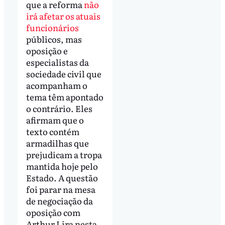
que a reforma
não
irá afetar os atuais
funcionários
públicos, mas
oposição e
especialistas da
sociedade civil que
acompanham o
tema têm apontado
o contrário. Eles
afirmam que o
texto contém
armadilhas que
prejudicam a tropa
mantida hoje pelo
Estado. A questão
foi parar na mesa
de negociação da
oposição com
Arthur Lira nesta