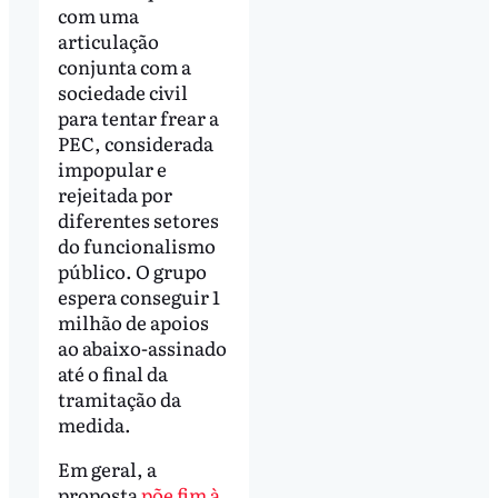
com uma
articulação
conjunta com a
sociedade civil
para tentar frear a
PEC, considerada
impopular e
rejeitada por
diferentes setores
do funcionalismo
público. O grupo
espera conseguir 1
milhão de apoios
ao abaixo-assinado
até o final da
tramitação da
medida.
Em geral, a
proposta
põe fim à