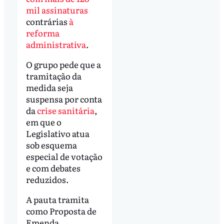
mil assinaturas
contrárias
à
reforma
administrativa
.
O grupo pede que a
tramitação da
medida seja
suspensa por conta
da
crise sanitária
,
em que o
Legislativo atua
sob esquema
especial de votação
e com debates
reduzidos.
A pauta tramita
como Proposta de
Emenda