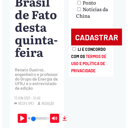
Brasil
Ponto
de Fato
Notícias da
China
desta
quinta-
feira
LI E CONCORDO
COM OS
TERMOS DE
USO E POLÍTICA DE
Renato Queiroz,
PRIVACIDADE
engenheiro e professor
do Grupo de Energia da
UFRJ é o entrevistado
da edição
17.JUN.2021 - 12:40
RECIFE (PE)
REDAÇÃO
Play
Mute
Download