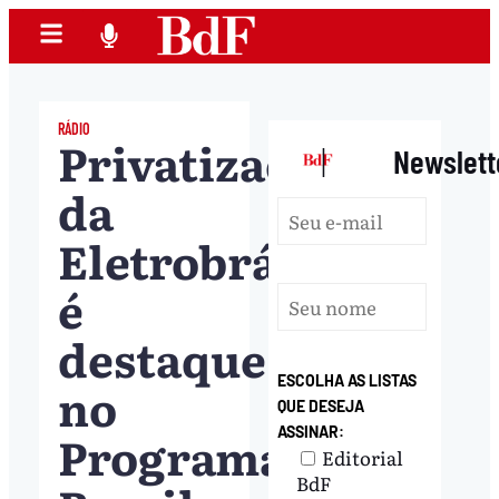
RÁDIO
Privatização
|
Newslett
da
Eletrobrás
é
destaque
ESCOLHA AS LISTAS
no
QUE DESEJA
Programa
ASSINAR:
Editorial
BdF