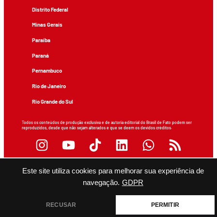
Distrito Federal
Minas Gerais
Paraíba
Paraná
Pernambuco
Rio de Janeiro
Rio Grande do Sul
Todos os conteúdos de produção exclusiva e de autoria editorial do Brasil de Fato podem ser
reproduzidos, desde que não sejam alterados e que se deem os devidos créditos.
Este site utiliza cookies para melhorar sua experiência de
navegação.
GDPR
RECUSAR
PERMITIR