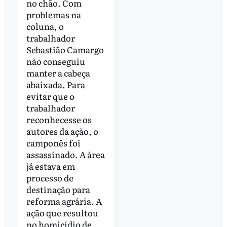
no chão. Com
problemas na
coluna, o
trabalhador
Sebastião Camargo
não conseguiu
manter a cabeça
abaixada. Para
evitar que o
trabalhador
reconhecesse os
autores da ação, o
camponês foi
assassinado. A área
já estava em
processo de
destinação para
reforma agrária. A
ação que resultou
no homicídio de