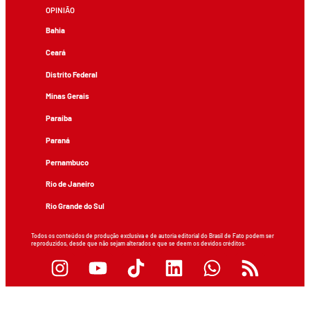
OPINIÃO
Bahia
Ceará
Distrito Federal
Minas Gerais
Paraíba
Paraná
Pernambuco
Rio de Janeiro
Rio Grande do Sul
Todos os conteúdos de produção exclusiva e de autoria editorial do Brasil de Fato podem ser
reproduzidos, desde que não sejam alterados e que se deem os devidos créditos.