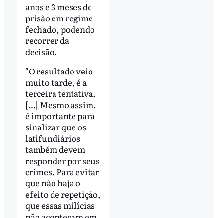
anos e 3 meses de
prisão em regime
fechado, podendo
recorrer da
decisão.
"O resultado veio
muito tarde, é a
terceira tentativa.
[…] Mesmo assim,
é importante para
sinalizar que os
latifundiários
também devem
responder por seus
crimes. Para evitar
que não haja o
efeito de repetição,
que essas milícias
não aconteçam em