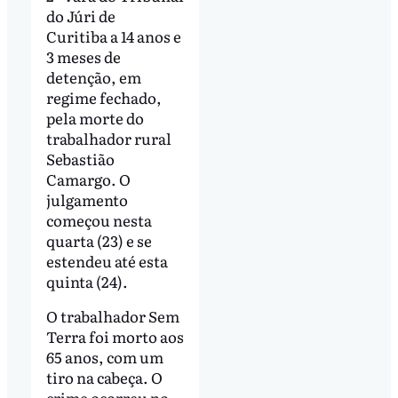
do Júri de
Curitiba a 14 anos e
3 meses de
detenção, em
regime fechado,
pela morte do
trabalhador rural
Sebastião
Camargo. O
julgamento
começou nesta
quarta (23) e se
estendeu até esta
quinta (24).
O trabalhador Sem
Terra foi morto aos
65 anos, com um
tiro na cabeça. O
crime ocorreu no