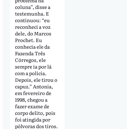
problema na
coluna”, disse a
testemunha. E
continuou: “eu
reconheci a voz
dele, do Marcos
Prochet. Eu
conhecia ele da
Fazenda Três
Córregos, ele
sempre ia por lá
com a polícia.
Depois, ele tirou o
capuz.” Antonia,
em fevereiro de
1998, chegou a
fazer exame de
corpo delito, pois
foi atingida por
pólvoras dos tiros.