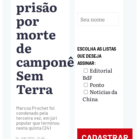
prisão
por
morte
de
ESCOLHA AS LISTAS
camponês
QUE DESEJA
ASSINAR:
Sem
Editorial
BdF
Terra
Ponto
Notícias da
China
Marcos Prochet foi
condenado pela
terceira vez, em júri
popular que terminou
nesta quinta (24)
24.JUN.2021 - 14:55