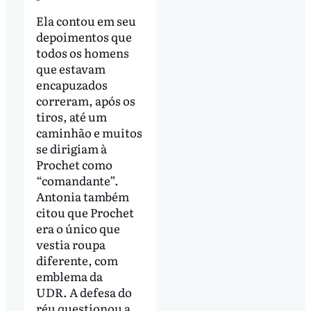
Ela contou em seu
depoimentos que
todos os homens
que estavam
encapuzados
correram, após os
tiros, até um
caminhão e muitos
se dirigiam à
Prochet como
“comandante”.
Antonia também
citou que Prochet
era o único que
vestia roupa
diferente, com
emblema da
UDR. A defesa do
réu questionou a