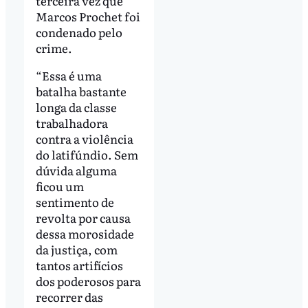
terceira vez que
Marcos Prochet foi
condenado pelo
crime.
“Essa é uma
batalha bastante
longa da classe
trabalhadora
contra a violência
do latifúndio. Sem
dúvida alguma
ficou um
sentimento de
revolta por causa
dessa morosidade
da justiça, com
tantos artifícios
dos poderosos para
recorrer das