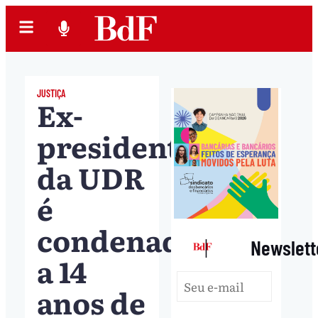
JUSTIÇA
Ex-
presidente
da UDR
é
condenado
|
Newslett
a 14
anos de