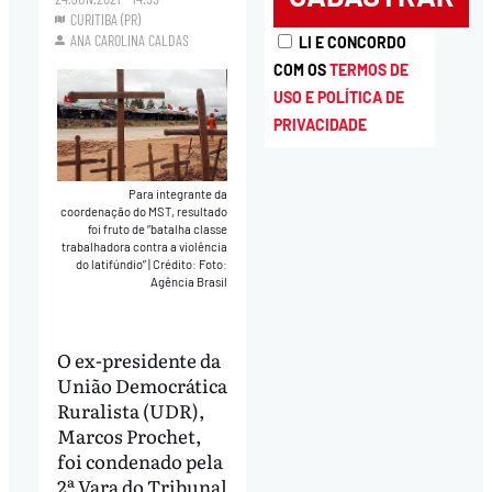
CURITIBA (PR)
ANA CAROLINA CALDAS
LI E CONCORDO
COM OS
TERMOS DE
USO E POLÍTICA DE
PRIVACIDADE
Para integrante da
coordenação do MST, resultado
foi fruto de “batalha classe
trabalhadora contra a violência
do latifúndio”
|
Crédito: Foto:
Agência Brasil
O ex-presidente da
União Democrática
Ruralista (UDR),
Marcos Prochet,
foi condenado pela
2ª Vara do Tribunal