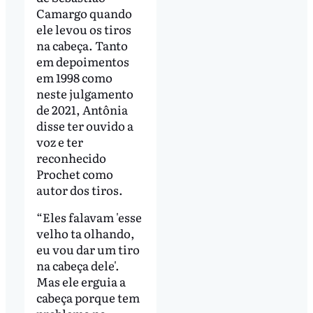
Camargo quando
ele levou os tiros
na cabeça. Tanto
em depoimentos
em 1998 como
neste julgamento
de 2021, Antônia
disse ter ouvido a
voz e ter
reconhecido
Prochet como
autor dos tiros.
“Eles falavam 'esse
velho ta olhando,
eu vou dar um tiro
na cabeça dele'.
Mas ele erguia a
cabeça porque tem