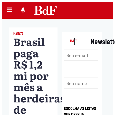
MAMATA
Brasil
|
Newslett
paga
R$ 1,2
mi por
mês a
herdeiras
de
ESCOLHA AS LISTAS
QUE DESEJA