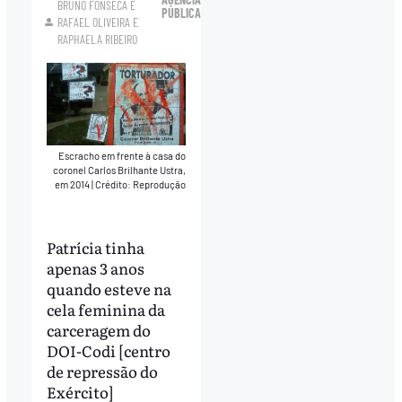
BRUNO FONSECA
E
PÚBLICA
RAFAEL OLIVEIRA
E
RAPHAELA RIBEIRO
Escracho em frente à casa do
coronel Carlos Brilhante Ustra,
em 2014
|
Crédito: Reprodução
Patrícia tinha
apenas 3 anos
quando esteve na
cela feminina da
carceragem do
DOI-Codi [centro
de repressão do
Exército]