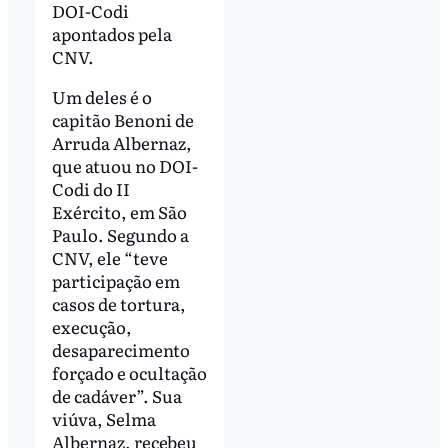
DOI-Codi
apontados pela
CNV.
Um deles é o
capitão Benoni de
Arruda Albernaz,
que atuou no DOI-
Codi do II
Exército, em São
Paulo. Segundo a
CNV, ele “teve
participação em
casos de tortura,
execução,
desaparecimento
forçado e ocultação
de cadáver”. Sua
viúva, Selma
Albernaz, recebeu