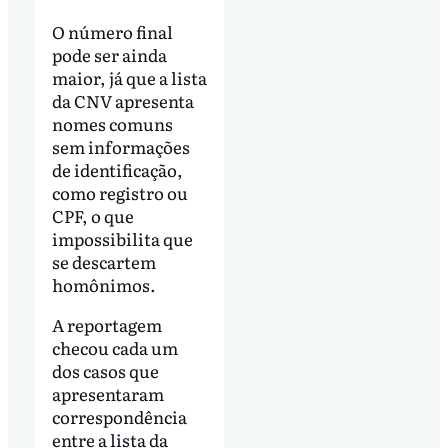
O número final
pode ser ainda
maior, já que a lista
da CNV apresenta
nomes comuns
sem informações
de identificação,
como registro ou
CPF, o que
impossibilita que
se descartem
homônimos.
A reportagem
checou cada um
dos casos que
apresentaram
correspondência
entre a lista da