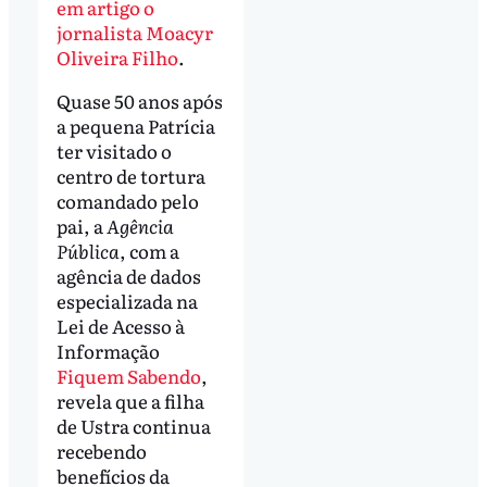
em artigo o
jornalista Moacyr
Oliveira Filho
.
Quase 50 anos após
a pequena Patrícia
ter visitado o
centro de tortura
comandado pelo
pai, a
Agência
Pública
, com a
agência de dados
especializada na
Lei de Acesso à
Informação
Fiquem Sabendo
,
revela que a filha
de Ustra continua
recebendo
benefícios da