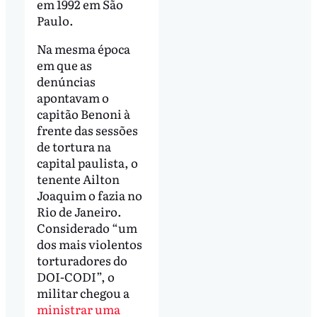
em 1992 em São
Paulo.
Na mesma época
em que as
denúncias
apontavam o
capitão Benoni à
frente das sessões
de tortura na
capital paulista, o
tenente Ailton
Joaquim o fazia no
Rio de Janeiro.
Considerado “um
dos mais violentos
torturadores do
DOI-CODI”, o
militar chegou a
ministrar uma