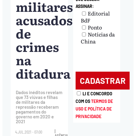
militares
ASSINAR:
Editorial
acusados
BdF
Ponto
de
Notícias da
crimes
China
na
ditadura
Dados inéditos revelam
LI E CONCORDO
que 73 viúvas e filhas
COM OS
TERMOS DE
de militares da
repressão receberam
USO E POLÍTICA DE
pagamentos do
PRIVACIDADE
governo em 2020 e
2021
|
4.JUL.2021 - 07:00
AGÊNCIA