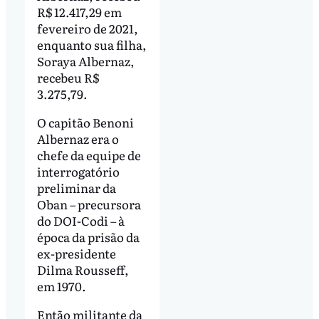
R$ 12.417,29 em
fevereiro de 2021,
enquanto sua filha,
Soraya Albernaz,
recebeu R$
3.275,79.
O capitão Benoni
Albernaz era o
chefe da equipe de
interrogatório
preliminar da
Oban – precursora
do DOI-Codi – à
época da prisão da
ex-presidente
Dilma Rousseff,
em 1970.
Então militante da