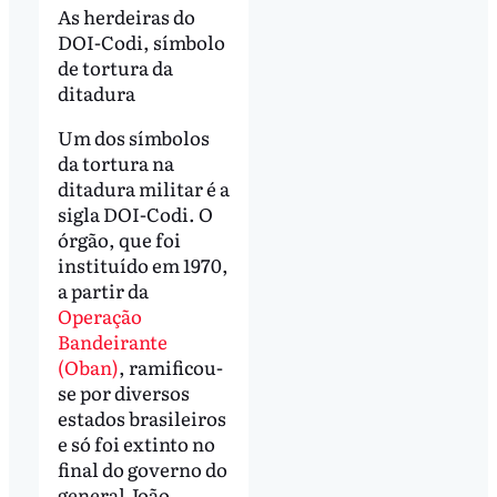
As herdeiras do
DOI-Codi, símbolo
de tortura da
ditadura
Um dos símbolos
da tortura na
ditadura militar é a
sigla DOI-Codi. O
órgão, que foi
instituído em 1970,
a partir da
Operação
Bandeirante
(Oban)
, ramificou-
se por diversos
estados brasileiros
e só foi extinto no
final do governo do
general João