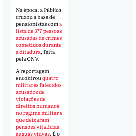
Na época, a
Pública
cruzou a base de
pensionistas com
a
lista de 377 pessoas
acusadas de crimes
cometidos durante
a ditadura
, feita
pela CNV.
A reportagem
encontrou
quatro
militares falecidos
acusados de
violações de
direitos humanos
no regime militar e
que deixaram
pensões vitalícias
às suas viúvas
. É o