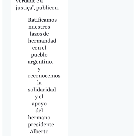
verdade e a
justiça", publicou.
Ratificamos
nuestros
lazos de
hermandad
con el
pueblo
argentino,
y
reconocemos
la
solidaridad
y el
apoyo
del
hermano
presidente
Alberto