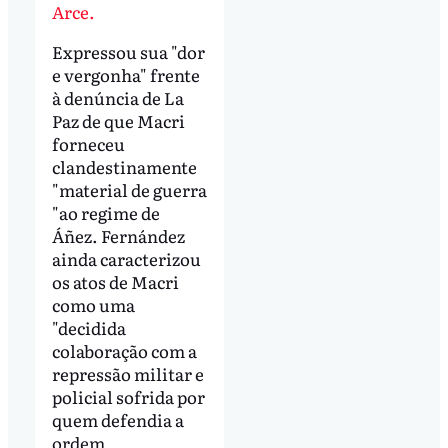
Arce.
Expressou sua "dor
e vergonha" frente
à denúncia de La
Paz de que Macri
forneceu
clandestinamente
"material de guerra
"ao regime de
Áñez. Fernández
ainda caracterizou
os atos de Macri
como uma
"decidida
colaboração com a
repressão militar e
policial sofrida por
quem defendia a
ordem