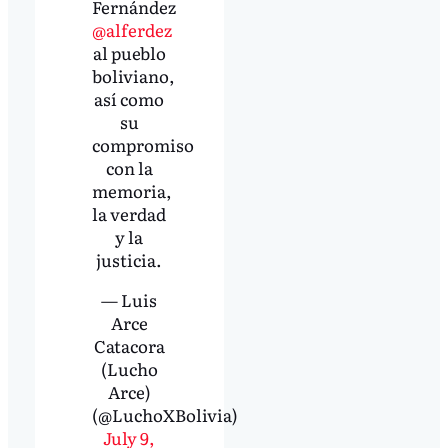
Fernández
@alferdez
al pueblo
boliviano,
así como
su
compromiso
con la
memoria,
la verdad
y la
justicia.
— Luis
Arce
Catacora
(Lucho
Arce)
(@LuchoXBolivia)
July 9,