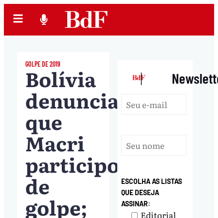
GOLPE DE 2019
Bolívia
|
Newslett
denuncia
que
Macri
participou
de
ESCOLHA AS LISTAS
QUE DESEJA
golpe;
ASSINAR:
Editorial