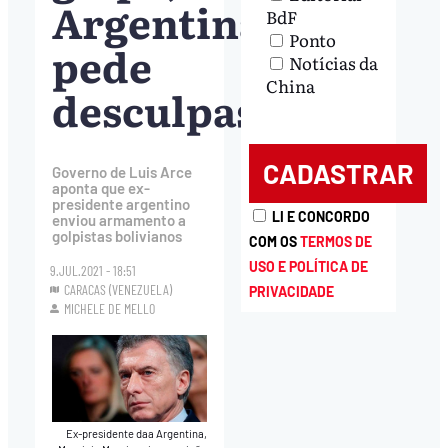
Argentina
BdF
Ponto
pede
Notícias da
China
desculpas
Governo de Luis Arce
aponta que ex-
presidente argentino
LI E CONCORDO
enviou armamento a
golpistas bolivianos
COM OS
TERMOS DE
USO E POLÍTICA DE
9.JUL.2021 - 18:51
CARACAS (VENEZUELA)
PRIVACIDADE
MICHELE DE MELLO
Ex-presidente daa Argentina,