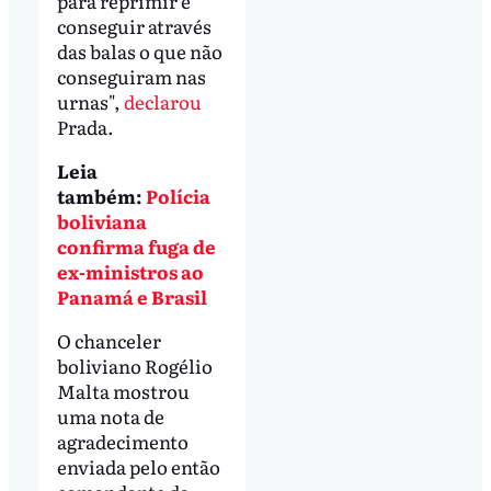
para reprimir e
conseguir através
das balas o que não
conseguiram nas
urnas",
declarou
Prada.
Leia
também:
Polícia
boliviana
confirma fuga de
ex-ministros ao
Panamá e Brasil
O chanceler
boliviano Rogélio
Malta mostrou
uma nota de
agradecimento
enviada pelo então