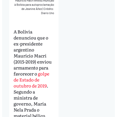
Mauricio Macri enviou munição
à Bolívia para autoproclamação
de Jeanine Áñez
|
Crédito:
Diario Uno
A Bolívia
denunciou que o
ex-presidente
argentino
Maurício Macri
(2015-2019) enviou
armamento para
favorecer o
golpe
de Estado de
outubro de 2019
.
Segundo a
ministra de
governo, María
Nela Prada o
material bélico