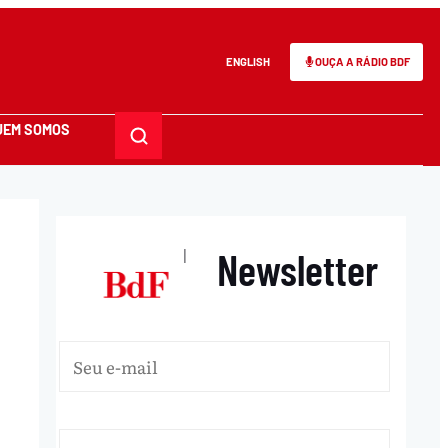
ENGLISH
OUÇA A RÁDIO BDF
UEM SOMOS
Newsletter
|