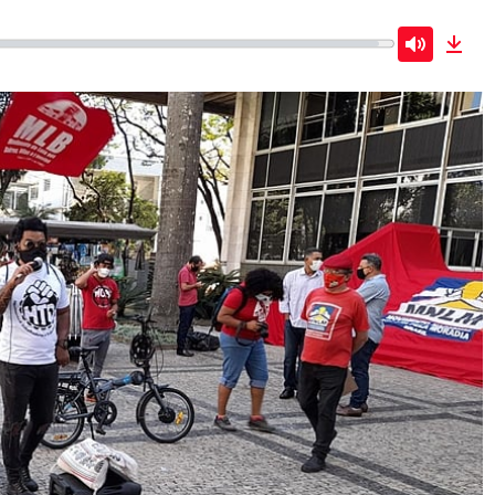
Mute
Dow