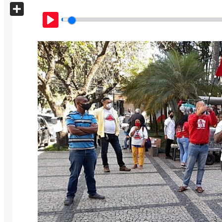
X
Share
Play