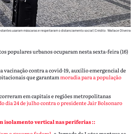
estantes usaram máscaras e respeitaram o distanciamento social
|
Crédito: Wallace Oliveira
os populares urbanos ocuparam nesta sexta-feira (16)
 vacinação contra a covid-19, auxílio emergencial de
bitacionais que garantam
moradia para a população
correram em capitais e regiões metropolitanas
do dia 24 de julho contra o presidente Jair Bolsonaro
 isolamento vertical nas periferias ::
am o governo federal
, a Jornada de Lutas manteve as