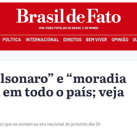
POLÍTICA
INTERNACIONAL
DIREITOS
BEM VIVER
OPINIÃO
Q
olsonaro” e “moradia
em todo o país; veja
es que se somam ao ato nacional do próximo dia 24