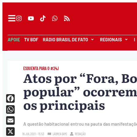
APOIE
TV BDF
RÁDIO BRASIL DE FATO
REGIONAIS
I
ESQUENTA PARA O #24J
Atos por “Fora, B
popular” ocorrem 
os principais
Facebook
WhatsApp
A questão habitacional entrou na pauta das manifestaçõ
Email
16.JUL.2021 - 15:53
LÁBREA (AM)
REDAÇÃO