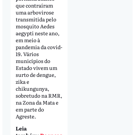
que contraíram
uma arbovirose
transmitida pelo
mosquito Aedes
aegypti neste ano,
em meio à
pandemia da covid-
19. Vários
municípios do
Estado vivem um
surto de dengue,
zika e
chikungunya,
sobretudo na RMR,
na Zona da Mata e
em parte do
Agreste.
Leia