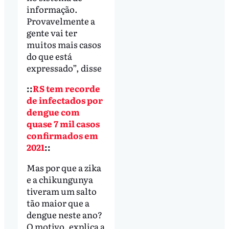
informação.
Provavelmente a
gente vai ter
muitos mais casos
do que está
expressado”, disse
::
RS tem recorde
de infectados por
dengue com
quase 7 mil casos
confirmados em
2021
::
Mas por que a zika
e a chikungunya
tiveram um salto
tão maior que a
dengue neste ano?
O motivo, explica a