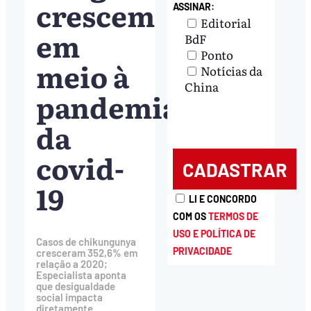
crescem
ASSINAR:
Editorial
em
BdF
Ponto
meio à
Notícias da
China
pandemia
da
covid-
19
LI E CONCORDO
COM OS
TERMOS DE
USO E POLÍTICA DE
Casos de chikungunya
PRIVACIDADE
cresceram 352,6% em
relação a 2020;
Especialista aponta
que desigualdade
social impacta
diretamente