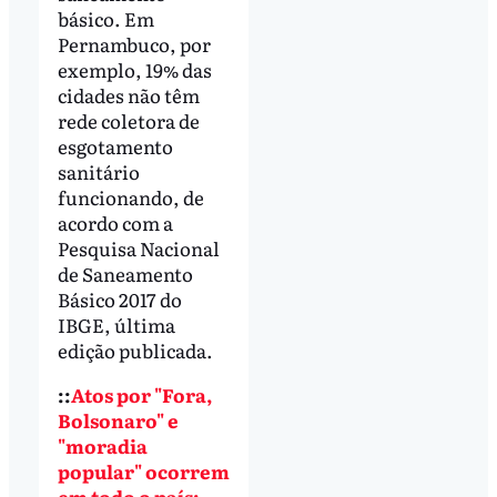
básico. Em
Pernambuco, por
exemplo, 19% das
cidades não têm
rede coletora de
esgotamento
sanitário
funcionando, de
acordo com a
Pesquisa Nacional
de Saneamento
Básico 2017 do
IBGE, última
edição publicada.
::
Atos por "Fora,
Bolsonaro" e
"moradia
popular" ocorrem
em todo o país;