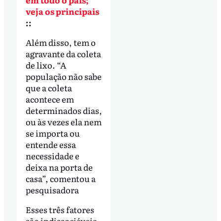
veja os principais
::
Além disso, tem o
agravante da coleta
de lixo. “A
população não sabe
que a coleta
acontece em
determinados dias,
ou às vezes ela nem
se importa ou
entende essa
necessidade e
deixa na porta de
casa”, comentou a
pesquisadora
Esses três fatores
são indissociáveis