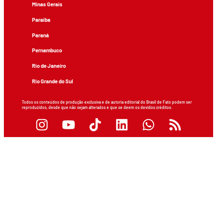
Minas Gerais
Paraíba
Paraná
Pernambuco
Rio de Janeiro
Rio Grande do Sul
Todos os conteúdos de produção exclusiva e de autoria editorial do Brasil de Fato podem ser
reproduzidos, desde que não sejam alterados e que se deem os devidos créditos.