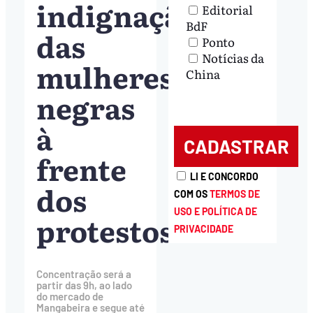
indignação
Editorial
BdF
das
Ponto
Notícias da
mulheres
China
negras
à
frente
LI E CONCORDO
dos
COM OS
TERMOS DE
USO E POLÍTICA DE
protestos
PRIVACIDADE
Concentração será a
partir das 9h, ao lado
do mercado de
Mangabeira e segue até