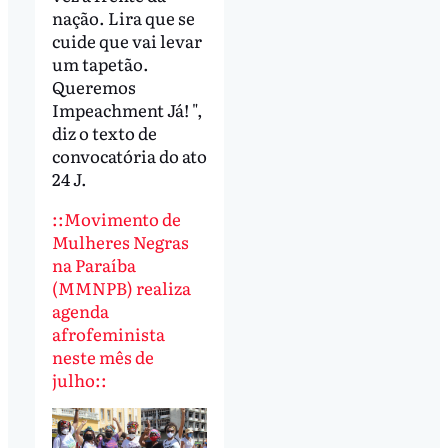
nação. Lira que se
cuide que vai levar
um tapetão.
Queremos
Impeachment Já! ",
diz o texto de
convocatória do ato
24 J.
::Movimento de
Mulheres Negras
na Paraíba
(MMNPB) realiza
agenda
afrofeminista
neste mês de
julho::