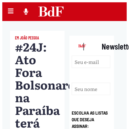
EM JOÃO PESSOA
#24J:
|
Newslett
Ato
Fora
Bolsonaro
na
Paraíba
ESCOLHA AS LISTAS
terá
QUE DESEJA
ASSINAR: