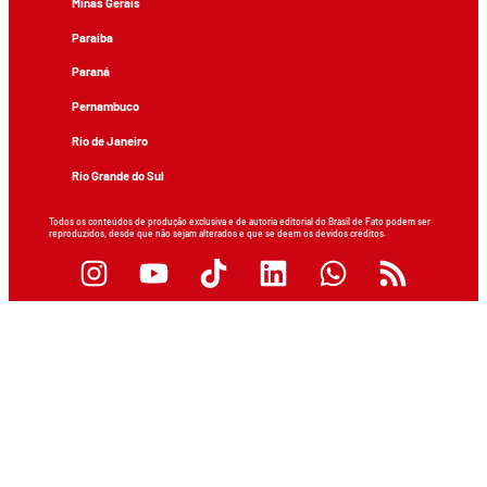
Minas Gerais
Paraíba
Paraná
Pernambuco
Rio de Janeiro
Rio Grande do Sul
Todos os conteúdos de produção exclusiva e de autoria editorial do Brasil de Fato podem ser
reproduzidos, desde que não sejam alterados e que se deem os devidos créditos.