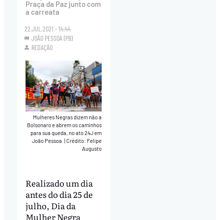
Praça da Paz junto com
a carreata
22.JUL.2021 - 14:44
JOÃO PESSOA (PB)
REDAÇÃO
Mulheres Negras dizem não a
Bolsonaro e abrem os caminhos
para sua queda, no ato 24J em
João Pessoa.
|
Crédito: Felipe
Augusto
Realizado um dia
antes do dia 25 de
julho, Dia da
Mulher Negra