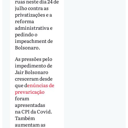
ruas neste dia 24 de
julho contra as
privatizações e a
reforma
administrativa e
pedindo o
impeachment de
Bolsonaro.
As pressões pelo
impedimento de
Jair Bolsonaro
cresceram desde
que d
enúncias de
prevaricação
foram
apresentadas
na CPI da Covid.
Também
aumentam as