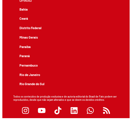
OPINIÃO
Bahia
Ceará
Distrito Federal
Minas Gerais
Paraíba
Paraná
Pernambuco
Rio de Janeiro
Rio Grande do Sul
Todos os conteúdos de produção exclusiva e de autoria editorial do Brasil de Fato podem ser
reproduzidos, desde que não sejam alterados e que se deem os devidos créditos.