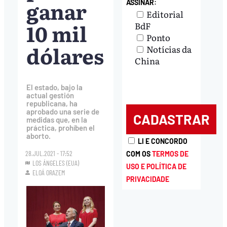
ganar
ASSINAR:
Editorial
10 mil
BdF
Ponto
dólares
Notícias da
China
El estado, bajo la
actual gestión
republicana, ha
aprobado una serie de
medidas que, en la
práctica, prohíben el
aborto.
LI E CONCORDO
28.JUL.2021 - 17:52
COM OS
TERMOS DE
LOS ÁNGELES (EUA)
USO E POLÍTICA DE
ELOÁ ORAZEM
PRIVACIDADE