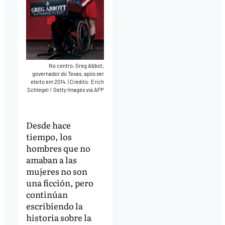
No centro, Greg Abbot,
governador do Texas, após ser
eleito em 2014.
|
Crédito: Erich
Schlegel / Getty Images via AFP
Desde hace
tiempo, los
hombres que no
amaban a las
mujeres no son
una ficción, pero
continúan
escribiendo la
historia sobre la