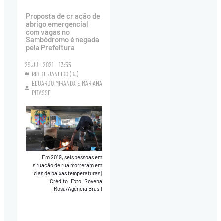
Proposta de criação de
abrigo emergencial
com vagas no
Sambódromo é negada
pela Prefeitura
29.JUL.2021 - 13:55
RIO DE JANEIRO (RJ)
EDUARDO MIRANDA
E
MARIANA
PITASSE
Em 2019, seis pessoas em
situação de rua morreram em
dias de baixas temperaturas
|
Crédito: Foto: Rovena
Rosa/Agência Brasil