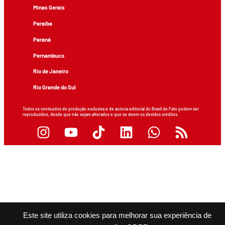
Minas Gerais
Paraíba
Paraná
Pernambuco
Rio de Janeiro
Rio Grande do Sul
Todos os conteúdos de produção exclusiva e de autoria editorial do Brasil de Fato podem ser
reproduzidos, desde que não sejam alterados e que se deem os devidos créditos.
Este site utiliza cookies para melhorar sua experiência de