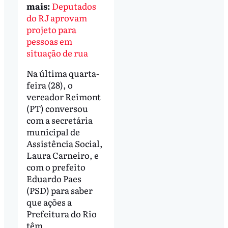
mais:
Deputados
do RJ aprovam
projeto para
pessoas em
situação de rua
Na última quarta-
feira (28), o
vereador Reimont
(PT) conversou
com a secretária
municipal de
Assistência Social,
Laura Carneiro, e
com o prefeito
Eduardo Paes
(PSD) para saber
que ações a
Prefeitura do Rio
têm