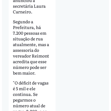
anunciou a
secretária Laura
Carneiro.
Segundo a
Prefeitura, há
7.200 pessoas em
situação de rua
atualmente, mas a
assessoria do
vereador Reimont
acredita que esse
número pode ser
bem maior.
"O déficit de vagas
é 5 mil e ele
continua. Se
pegarmos o
número atual de