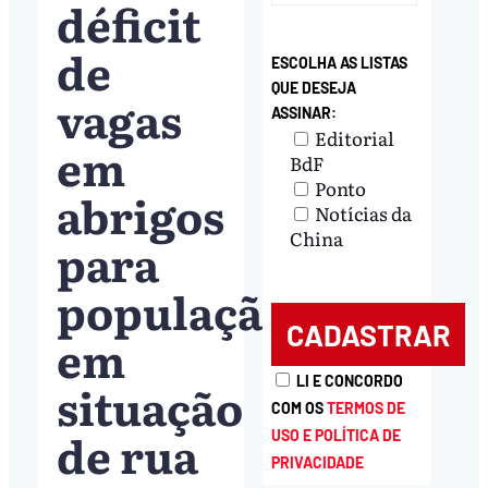
déficit
de
ESCOLHA AS LISTAS
QUE DESEJA
vagas
ASSINAR:
Editorial
em
BdF
Ponto
abrigos
Notícias da
China
para
população
em
LI E CONCORDO
situação
COM OS
TERMOS DE
de rua
USO E POLÍTICA DE
PRIVACIDADE