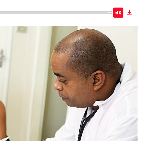
Mute
Dow