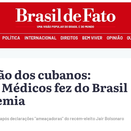
POLÍTICA
INTERNACIONAL
DIREITOS
BEM VIVER
OPINIÃO
Q
são dos cubanos:
Médicos fez do Brasil
demia
 após declarações "ameaçadoras" do recém-eleito Jair Bolsonaro