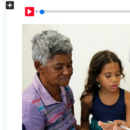
X
Share
Play