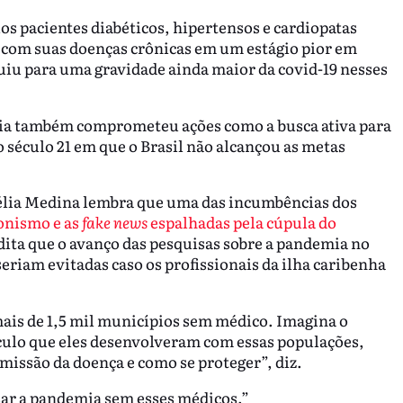
ios pacientes diabéticos, hipertensos e cardiopatas
om suas doenças crônicas em um estágio pior em
uiu para uma gravidade ainda maior da covid-19 nesses
lia também comprometeu ações como a busca ativa para
o século 21 em que o Brasil não alcançou as metas
élia Medina lembra que uma das incumbências dos
onismo e as
fake news
espalhadas pela cúpula do
edita que o avanço das pesquisas sobre a pandemia no
seriam evitadas caso os profissionais da ilha caribenha
mais de 1,5 mil municípios sem médico. Imagina o
culo que eles desenvolveram com essas populações,
missão da doença e como se proteger”, diz.
ar a pandemia sem esses médicos.”