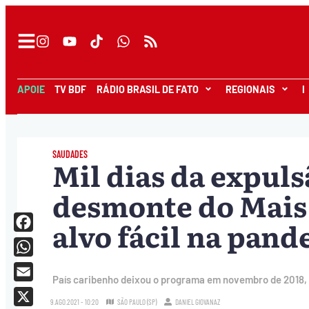
APOIE
TV BDF
RÁDIO BRASIL DE FATO
REGIONAIS
I
SAUDADES
Mil dias da expul
desmonte do Mais 
alvo fácil na pan
Facebook
WhatsApp
País caribenho deixou o programa em novembro de 2018,
Email
9.AGO.2021 - 10:20
SÃO PAULO (SP)
DANIEL GIOVANAZ