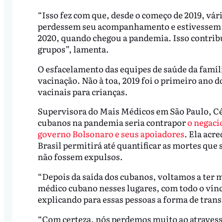
“Isso fez com que, desde o começo de 2019, vár
perdessem seu acompanhamento e estivessem c
2020, quando chegou a pandemia. Isso contrib
grupos”, lamenta.
O esfacelamento das equipes de saúde da famí
vacinação. Não à toa, 2019 foi o primeiro ano d
vacinais para crianças.
Supervisora do Mais Médicos em São Paulo, C
cubanos na pandemia seria contrapor
o negaci
governo Bolsonaro e seus apoiadores
. Ela acr
Brasil permitirá até quantificar as mortes que 
não fossem expulsos.
“Depois da saída dos cubanos, voltamos a ter 
médico cubano nesses lugares, com todo o vín
explicando para essas pessoas a forma de trans
“Com certeza, nós perdemos muito ao atravess