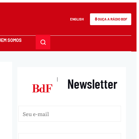
ENGLISH
OUÇA A RÁDIO BDF
UEM SOMOS
Newsletter
|