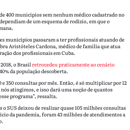
is de 400 municípios sem nenhum médico cadastrado no
l dependiam de um esquema de rodízio, em que o
emana.
s municípios passaram a ter profissionais atuando de
mbra Aristóteles Cardona, médico de família que atua
ração dos profissionais em Cuba.
2018, o Brasil
retrocedeu praticamente ao cenário
 40% da população descoberta.
 e 350 consultas por mês. Então, é só multiplicar por 12
nós atingimos, e isso dará uma noção de quantos
esse programa”, ressalta.
s o SUS deixou de realizar quase 105 milhões consultas
nício da pandemia, foram 43 milhões de atendimentos a
o.