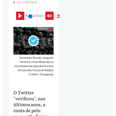
PAULO MOTORYN
Play
Mute
Download
Genereais Mourão, Augusto
Heleno e Villas-Bôas são os
recordistas de seguidores entre
oficiais das Forças Armadas
|
Crédito: Divulgação
O Twitter
"verificou", nos
últimos anos, a
conta de pelo