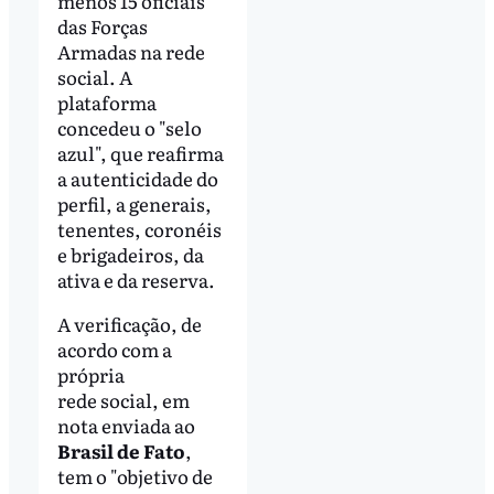
menos 15 oficiais
das Forças
Armadas na rede
social. A
plataforma
concedeu o "selo
azul", que reafirma
a autenticidade do
perfil, a generais,
tenentes, coronéis
e brigadeiros, da
ativa e da reserva.
A verificação, de
acordo com a
própria
rede social, em
nota enviada ao
Brasil de Fato
,
tem o "objetivo de