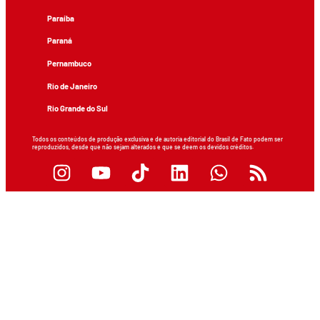
Paraíba
Paraná
Pernambuco
Rio de Janeiro
Rio Grande do Sul
Todos os conteúdos de produção exclusiva e de autoria editorial do Brasil de Fato podem ser
reproduzidos, desde que não sejam alterados e que se deem os devidos créditos.