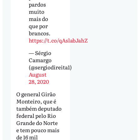
pardos
muito
mais do
que por
brancos.
https://t.co/qAslabJahZ
— Sérgio
Camargo
(@sergiodireita1)
August
28, 2020
O general Girão
Monteiro, que é
também deputado
federal pelo Rio
Grande do Norte
e tem pouco mais
de 16 mil