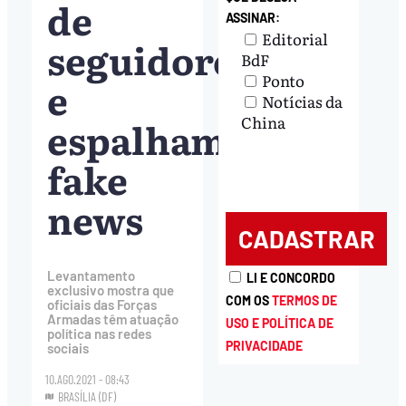
de
ASSINAR:
Editorial
seguidores
BdF
Ponto
e
Notícias da
China
espalham
fake
news
Levantamento
LI E CONCORDO
exclusivo mostra que
COM OS
TERMOS DE
oficiais das Forças
Armadas têm atuação
USO E POLÍTICA DE
política nas redes
PRIVACIDADE
sociais
10.AGO.2021 - 08:43
BRASÍLIA (DF)