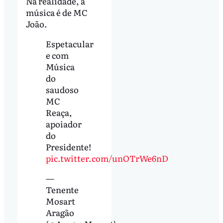
Na realidade, a
música é de MC
João.
Espetacular
e com
Música
do
saudoso
MC
Reaça,
apoiador
do
Presidente!
pic.twitter.com/unOTrWe6nD
—
Tenente
Mosart
Aragão