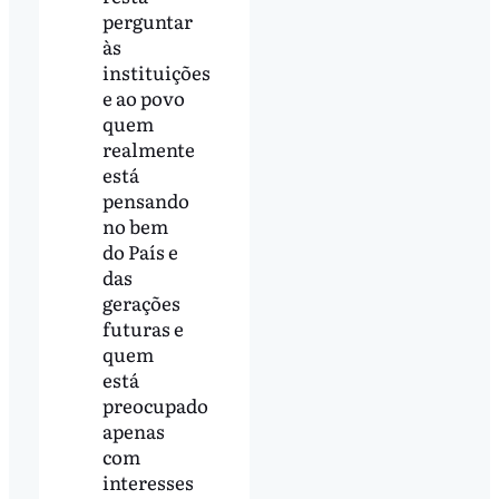
perguntar
às
instituições
e ao povo
quem
realmente
está
pensando
no bem
do País e
das
gerações
futuras e
quem
está
preocupado
apenas
com
interesses