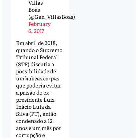
Villas
Boas
(@Gen_VillasBoas)
February
6, 2017
Em abril de 2018,
quando o Supremo
Tribunal Federal
(STF) discutia a
possibilidade de
um
habeas corpus
que poderia evitar
a prisão do ex-
presidente Luiz
Inácio Lula da
Silva (PT), então
condenado a 12
anos e um mês por
corrupção e