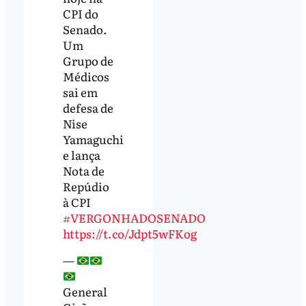
CPI do
Senado.
Um
Grupo de
Médicos
sai em
defesa de
Nise
Yamaguchi
e lança
Nota de
Repúdio
à CPI
#VERGONHADOSENADO
https://t.co/Jdpt5wFKog
—
General