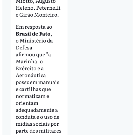
Miotto, Augusto
Heleno, Peternelli
e Girão Monteiro.
Em resposta ao
Brasil de Fato
,
o Ministério da
Defesa
afirmou que "a
Marinha, o
Exército e a
Aeronáutica
possuem manuais
e cartilhas que
normatizam e
orientam
adequadamente a
conduta e o uso de
mídias sociais por
parte dos militares