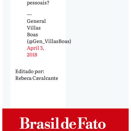
pessoais?
—
General
Villas
Boas
(@Gen_VillasBoas)
April 3,
2018
Editado por:
Rebeca Cavalcante