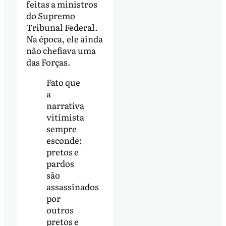
feitas a ministros
do Supremo
Tribunal Federal.
Na época, ele ainda
não chefiava uma
das Forças.
Fato que
a
narrativa
vitimista
sempre
esconde:
pretos e
pardos
são
assassinados
por
outros
pretos e