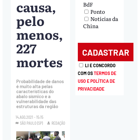
causa,
BdF
Ponto
pelo
Notícias da
China
menos,
227
mortes
LI E CONCORDO
COM OS
TERMOS DE
Probabilidade de danos
USO E POLÍTICA DE
é muito alta pelas
PRIVACIDADE
características do
abalo sísmico e a
vulnerabilidade das
estruturas da região
14.AGO.2021 - 15:15
SÃO PAULO (SP)
REDAÇÃO