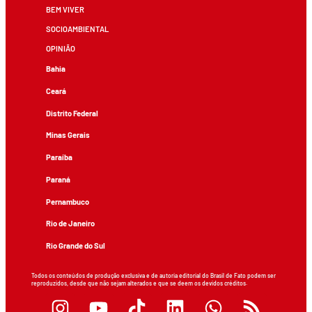
BEM VIVER
SOCIOAMBIENTAL
OPINIÃO
Bahia
Ceará
Distrito Federal
Minas Gerais
Paraíba
Paraná
Pernambuco
Rio de Janeiro
Rio Grande do Sul
Todos os conteúdos de produção exclusiva e de autoria editorial do Brasil de Fato podem ser
reproduzidos, desde que não sejam alterados e que se deem os devidos créditos.