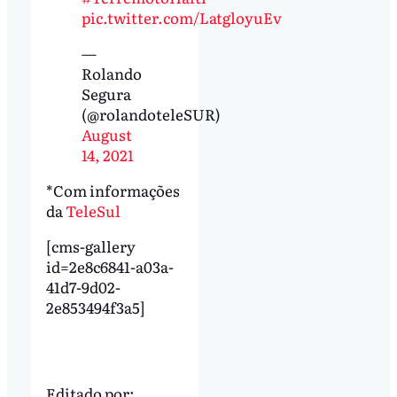
pic.twitter.com/LatgloyuEv
—
Rolando
Segura
(@rolandoteleSUR)
August
14, 2021
*Com informações
da
TeleSul
[cms-gallery
id=2e8c6841-a03a-
41d7-9d02-
2e853494f3a5]
Editado por: