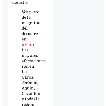
desastre:
Vea parte
de la
magnitud
del
desastre
en
#Haiti
.
Las
mayores
afectaciones
son en
Los
Cayos,
Jérémie,
Aquin,
Cavaillon
y todas la
región