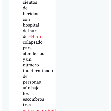
cientos
de
heridos
con
hospital
del sur
de
#Haiti
colapsado
para
atenderlos
y un
número
indeterminado
de
personas
aún bajo
los
escombros
tras
#TerremotoHaiti