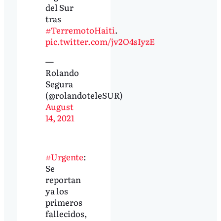
del Sur
tras
#TerremotoHaiti
.
pic.twitter.com/jv2O4sIyzE
—
Rolando
Segura
(@rolandoteleSUR)
August
14, 2021
#Urgente
:
Se
reportan
ya los
primeros
fallecidos,