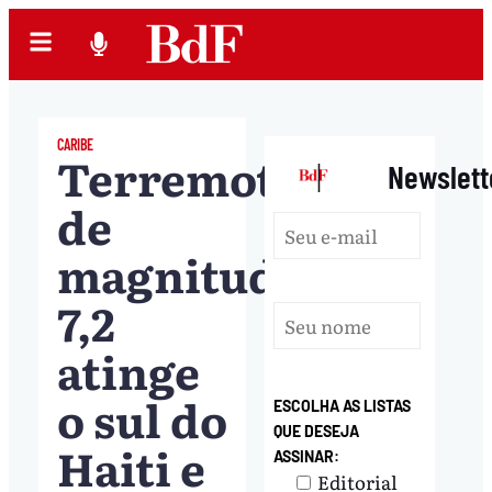
CARIBE
Terremoto
|
Newslett
de
magnitude
7,2
atinge
o sul do
ESCOLHA AS LISTAS
QUE DESEJA
Haiti e
ASSINAR:
Editorial