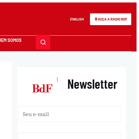
ENGLISH
OUÇA A RÁDIO BDF
UEM SOMOS
Newsletter
|