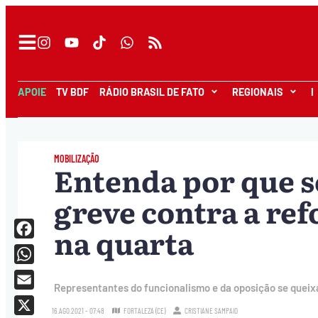
APOIE
TV BDF
RÁDIO BRASIL DE FATO
REGIONAIS
I
MOBILIZAÇÃO
Entenda por que s
greve contra a re
na quarta
Facebook
WhatsApp
Representantes do funcionalismo e da oposição se queix
Email
16.AGO.2021 - 07:48
FORTALEZA (CE)
CRISTIANE SAMPAIO