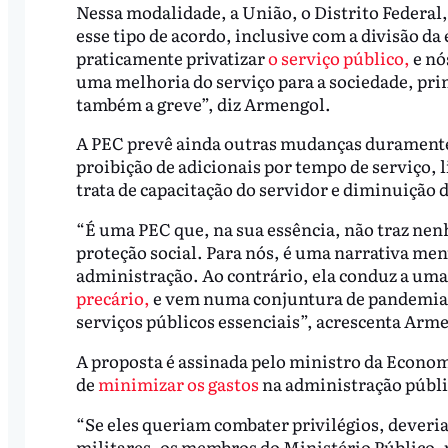
Nessa modalidade, a União, o Distrito Federal,
esse tipo de acordo, inclusive com a divisão da
praticamente privatizar
o serviço público,
e nó
uma melhoria do serviço para a sociedade, pri
também a greve”, diz Armengol.
A PEC prevê ainda outras mudanças duramente 
proibição de adicionais por tempo de serviço, 
trata de capacitação do servidor e diminuição 
“É uma PEC que, na sua essência, não traz nen
proteção social. Para nós, é uma narrativa ment
administração. Ao contrário, ela conduz a uma
precário,
e vem numa conjuntura de pandemia, 
serviços públicos essenciais”, acrescenta Arm
A proposta é assinada pelo ministro da Economi
de
minimizar os gastos
na administração públic
“Se eles queriam combater privilégios, deveri
militares, os membros do Ministério Público, p