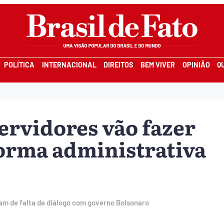
POLÍTICA
INTERNACIONAL
DIREITOS
BEM VIVER
OPINIÃO
Q
ervidores vão fazer
forma administrativa
am de falta de diálogo com governo Bolsonaro