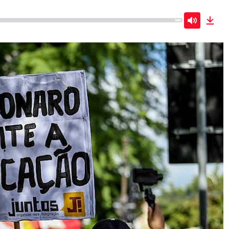
Mute
Dow