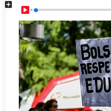
X
Share
Play