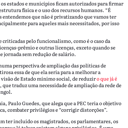
 os estados e municípios ficam autorizados para firmar
 estrutura física e o uso dos recursos humanos. “É
s entendemos que não é privatizando que vamos ter
ncipalmente para aqueles mais necessitados, por isso
criticadas pelo funcionalismo, como é o caso da
licenças-prêmio e outras licenças, exceto quando se
de jornada sem redução de salário.
huma perspectiva de ampliação das políticas de
irosa essa de que ela seria para a melhorar a
 visão de Estado mínimo social, de reduzir
o que já é
que traduz uma necessidade de ampliação da rede de
engol.
a, Paulo Guedes, que alega que a PEC teria o objetivo
a, combater privilégios e “corrigir distorções”.
am ter incluído os magistrados, os parlamentares, os
orque lá talvez existam alguns privilégios. É uma