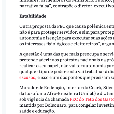
narrativa falsa”, contrapõe o diretor-executiv
Estabilidade
Outra proposta da PEC que causa polêmica entre
não é para proteger servidor, e sim para proteg
autonomia e isenção para executar suas ações
os interesses fisiológicos e eleitoreiros”, a
A questão é uma das que mais preocupa o servid
pretende aderir aos protestos nacionais na pró
realizar o seu papel, não vai ter autonomia par
qualquer tipo de poder e não vai trabalhar à d
escusos,
e isso é um dos pontos que precisam s
Morador de Redenção, interior do Ceará, Silve
da Lusofonia Afro-Brasileira (Unilab) e diz t
sob vigência da chamada
PEC do Teto dos Gasto
mantida por Bolsonaro, para congelar investim
saúde e educação.