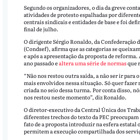
Segundo os organizadores, o dia da greve conta
atividades de protesto espalhadas por diferente
centrais sindicais e entidades de base e foi de
final de julho.
O dirigente Sérgio Ronaldo, da Confederação d
(Condsef), afirma que as categorias se queixam
e após a apresentação da proposta de reforma.
ano passado e
altera uma série de normas
que 
“Não nos restou outra saída, a não ser ir para 
mais envolvidos nessa situação. Só quer fazer 
criada no seio dessa turma. Por conta disso, nó
nos restou neste momento”, diz Ronaldo.
O diretor-executivo da Central Única dos Tra
diferentes trechos do texto da PEC preocupam
fato de a proposta introduzir na esfera estata
permitem a execução compartilhada dos serviço