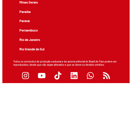
Minas Gerais
Paraíba
Paraná
Pernambuco
Rio de Janeiro
Rio Grande do Sul
Todos os conteúdos de produção exclusiva e de autoria editorial do Brasil de Fato podem ser
reproduzidos, desde que não sejam alterados e que se deem os devidos créditos.