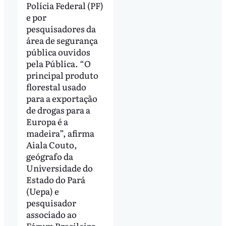
Polícia Federal (PF)
e por
pesquisadores da
área de segurança
pública ouvidos
pela Pública. “O
principal produto
florestal usado
para a exportação
de drogas para a
Europa é a
madeira”, afirma
Aiala Couto,
geógrafo da
Universidade do
Estado do Pará
(Uepa) e
pesquisador
associado ao
Fórum Brasileiro