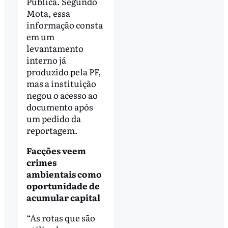
Pública. Segundo
Mota, essa
informação consta
em um
levantamento
interno já
produzido pela PF,
mas a instituição
negou o acesso ao
documento após
um pedido da
reportagem.
Facções veem
crimes
ambientais como
oportunidade de
acumular capital
“As rotas que são