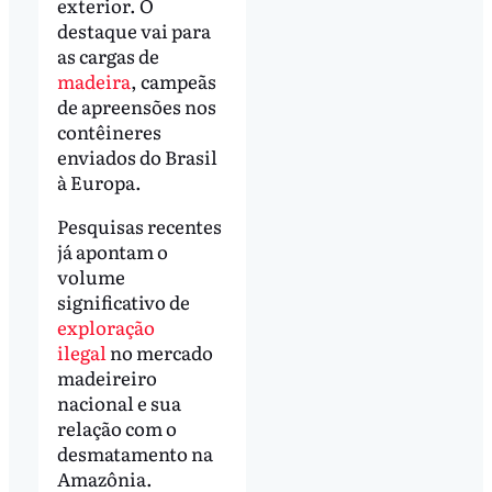
exterior. O
destaque vai para
as cargas de
madeira
, campeãs
de apreensões nos
contêineres
enviados do Brasil
à Europa.
Pesquisas recentes
já apontam o
volume
significativo de
exploração
ilegal
no mercado
madeireiro
nacional e sua
relação com o
desmatamento na
Amazônia.