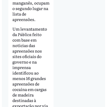
manganês, ocupam
o segundo lugar na
lista de
apreensões.
Um levantamento
da
Pública
feito
com base em
notícias das
apreensões nos
sites oficiais do
governo e na
imprensa
identificou ao
menos 16 grandes
apreensões de
cocaína em cargas
de madeira
destinadas à
exportação por via