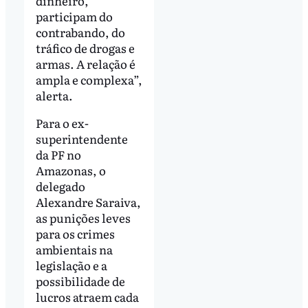
dinheiro,
participam do
contrabando, do
tráfico de drogas e
armas. A relação é
ampla e complexa”,
alerta.
Para o ex-
superintendente
da PF no
Amazonas, o
delegado
Alexandre Saraiva,
as punições leves
para os crimes
ambientais na
legislação e a
possibilidade de
lucros atraem cada