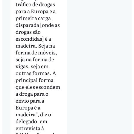
tráfico de drogas
para a Europa e a
primeira carga
disparada [onde as
drogas são
escondidas] é a
madeira. Seja na
forma de móveis,
seja na forma de
vigas, seja em
outras formas. A
principal forma
que eles escondem
a droga para o
envio para a
Europa é a
madeira”, diz o
delegado, em
entrevista à