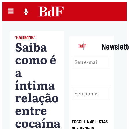
"MAQUIAGENS"
Saiba
|
Newslett
como é
a
íntima
relação
entre
cocaína
ESCOLHA AS LISTAS
QUE DESEJA