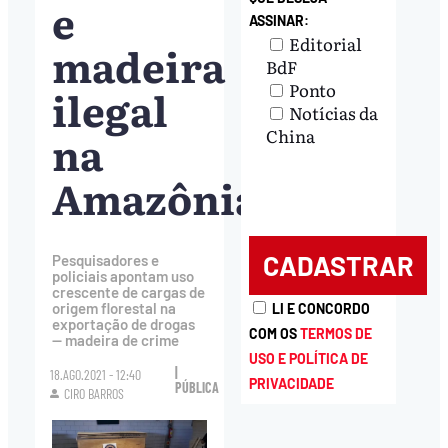
e
ASSINAR:
Editorial
madeira
BdF
Ponto
ilegal
Notícias da
na
China
Amazônia
Pesquisadores e
policiais apontam uso
crescente de cargas de
origem florestal na
LI E CONCORDO
exportação de drogas
COM OS
TERMOS DE
— madeira de crime
USO E POLÍTICA DE
|
18.AGO.2021 - 12:40
PRIVACIDADE
PÚBLICA
CIRO BARROS