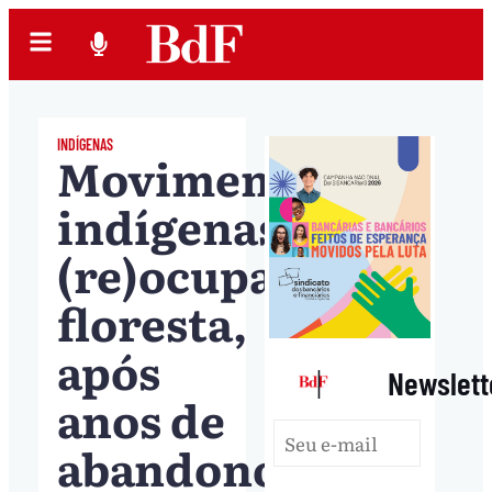
INDÍGENAS
Movimentos
indígenas
(re)ocupam
floresta,
após
|
Newslett
anos de
abandono