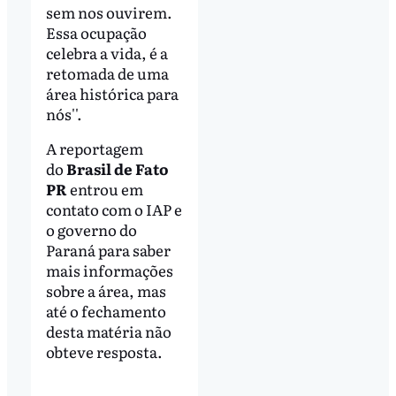
sem nos ouvirem.
Essa ocupação
celebra a vida, é a
retomada de uma
área histórica para
nós''.
A reportagem
do
Brasil de Fato
PR
entrou em
contato com o IAP e
o governo do
Paraná para saber
mais informações
sobre a área, mas
até o fechamento
desta matéria não
obteve resposta.