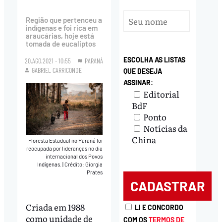
Região que pertenceu a
indígenas e foi rica em
araucárias, hoje está
tomada de eucaliptos
ESCOLHA AS LISTAS
20.AGO.2021 - 10:55
PARANÁ
GABRIEL CARRICONDE
QUE DESEJA
ASSINAR:
Editorial
BdF
Ponto
Notícias da
China
Floresta Estadual no Paraná foi
reocupada por lideranças no dia
internacional dos Povos
Indígenas.
|
Crédito: Giorgia
Prates
Criada em 1988
LI E CONCORDO
como unidade de
COM OS
TERMOS DE