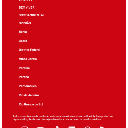
BEM VIVER
SOCIOAMBIENTAL
OPINIÃO
Bahia
Ceará
Distrito Federal
Minas Gerais
Paraíba
Paraná
Pernambuco
Rio de Janeiro
Rio Grande do Sul
Todos os conteúdos de produção exclusiva e de autoria editorial do Brasil de Fato podem ser
reproduzidos, desde que não sejam alterados e que se deem os devidos créditos.