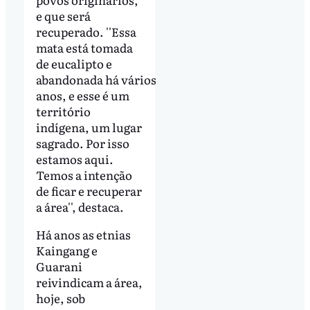
e que será
recuperado. ''Essa
mata está tomada
de eucalipto e
abandonada há vários
anos, e esse é um
território
indígena, um lugar
sagrado. Por isso
estamos aqui.
Temos a intenção
de ficar e recuperar
a área'', destaca.
Há anos as etnias
Kaingang e
Guarani
reivindicam a área,
hoje, sob