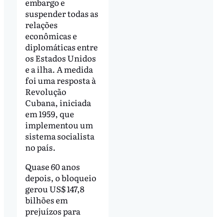
embargo e
suspender todas as
relações
econômicas e
diplomáticas entre
os Estados Unidos
e a ilha. A medida
foi uma resposta à
Revolução
Cubana, iniciada
em 1959, que
implementou um
sistema socialista
no país.
Quase 60 anos
depois, o bloqueio
gerou US$ 147,8
bilhões em
prejuízos para