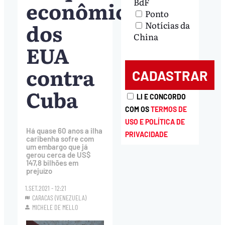
econômico
BdF
Ponto
dos
Notícias da
China
EUA
contra
Cuba
LI E CONCORDO
COM OS
TERMOS DE
USO E POLÍTICA DE
Há quase 60 anos a ilha
PRIVACIDADE
caribenha sofre com
um embargo que já
gerou cerca de US$
147,8 bilhões em
prejuízo
1.SET.2021 - 12:21
CARACAS (VENEZUELA)
MICHELE DE MELLO