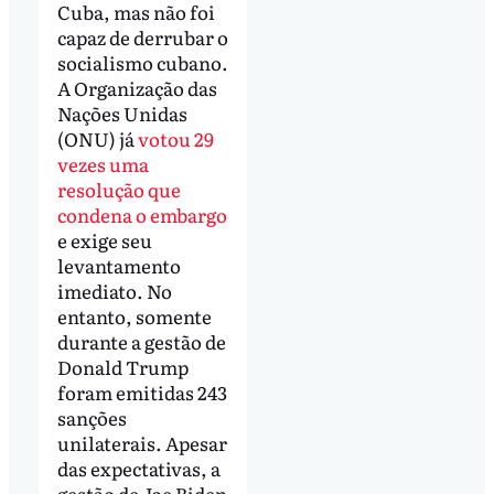
Cuba, mas não foi
capaz de derrubar o
socialismo cubano.
A Organização das
Nações Unidas
(ONU) já
votou 29
vezes uma
resolução que
condena o embargo
e exige seu
levantamento
imediato. No
entanto, somente
durante a gestão de
Donald Trump
foram emitidas 243
sanções
unilaterais. Apesar
das expectativas, a
gestão de Joe Biden