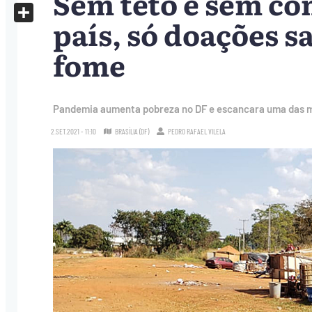
Sem teto e sem com
X
país, só doações s
Share
fome
Pandemia aumenta pobreza no DF e escancara uma das mai
2.SET.2021 - 11:10
BRASÍLIA (DF)
PEDRO RAFAEL VILELA