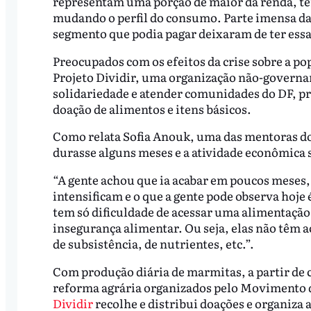
representam uma porção de maior da renda, te
mudando o perfil do consumo. Parte imensa da 
segmento que podia pagar deixaram de ter essa
Preocupados com os efeitos da crise sobre a p
Projeto Dividir, uma organização não-govern
solidariedade e atender comunidades do DF, p
doação de alimentos e itens básicos.
Como relata Sofia Anouk, uma das mentoras do 
durasse alguns meses e a atividade econômica 
“A gente achou que ia acabar em poucos meses, 
intensificam e o que a gente pode observa hoje
tem só dificuldade de acessar uma alimentaçã
insegurança alimentar. Ou seja, elas não têm
de subsistência, de nutrientes, etc.”.
Com produção diária de marmitas, a partir de
reforma agrária organizados pelo Movimento 
Dividir
recolhe e distribui doações e organiza