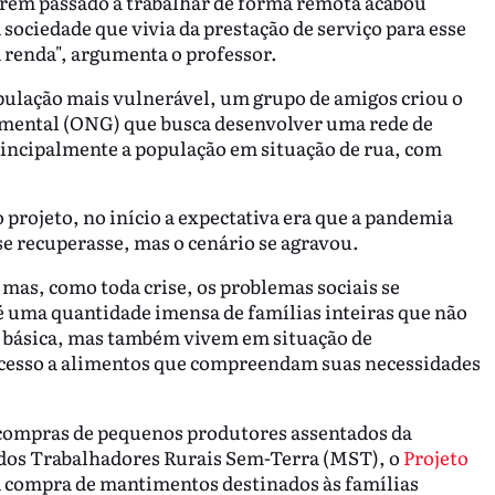
rem passado a trabalhar de forma remota acabou
sociedade que vivia da prestação de serviço para esse
 renda", argumenta o professor.
opulação mais vulnerável, um grupo de amigos criou o
amental (ONG) que busca desenvolver uma rede de
rincipalmente a população em situação de rua, com
projeto, no início a expectativa era que a pandemia
se recuperasse, mas o cenário se agravou.
mas, como toda crise, os problemas sociais se
 é uma quantidade imensa de famílias inteiras que não
o básica, mas também vivem em situação de
 acesso a alimentos que compreendam suas necessidades
 compras de pequenos produtores assentados da
dos Trabalhadores Rurais Sem-Terra (MST), o
Projeto
 a compra de mantimentos destinados às famílias