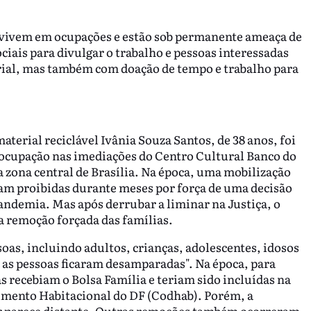
 vivem em ocupações e estão sob permanente ameaça de
ciais para divulgar o trabalho e pessoas interessadas
ial, mas também com doação de tempo e trabalho para
.
terial reciclável Ivânia Souza Santos, de 38 anos, foi
 ocupação nas imediações do Centro Cultural Banco do
a zona central de Brasília. Na época, uma mobilização
am proibidas durante meses por força de uma decisão
andemia. Mas após derrubar a liminar na Justiça, o
 remoção forçada das famílias.
soas, incluindo adultos, crianças, adolescentes, idosos
 e as pessoas ficaram desamparadas". Na época, para
s recebiam o Bolsa Família e teriam sido incluídas na
imento Habitacional do DF (Codhab). Porém, a
r parece distante. Outras remoções também ocorreram