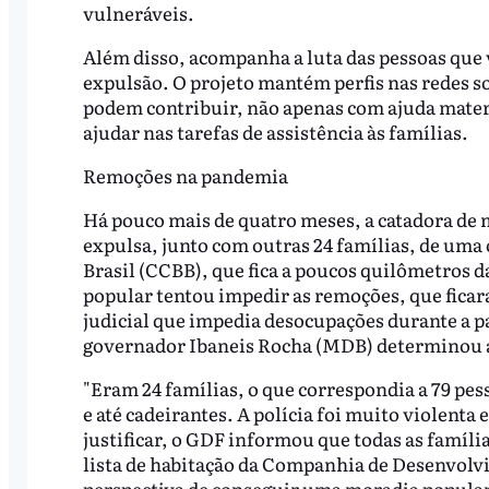
vulneráveis.
Além disso, acompanha a luta das pessoas que
expulsão. O projeto mantém perfis nas redes so
podem contribuir, não apenas com ajuda mater
ajudar nas tarefas de assistência às famílias
Remoções na pandemia
Há pouco mais de quatro meses, a catadora de ma
expulsa, junto com outras 24 famílias, de uma
Brasil (CCBB), que fica a poucos quilômetros d
popular tentou impedir as remoções, que ficar
judicial que impedia desocupações durante a p
governador Ibaneis Rocha (MDB) determinou a
"Eram 24 famílias, o que correspondia a 79 pes
e até cadeirantes. A polícia foi muito violenta
justificar, o GDF informou que todas as família
lista de habitação da Companhia de Desenvolv
perspectiva de conseguir uma moradia popula