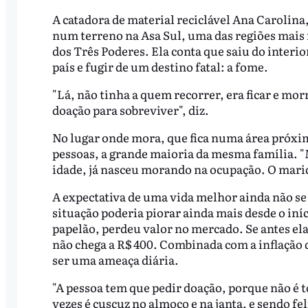
A catadora de material reciclável Ana Carolina
num terreno na Asa Sul, uma das regiões mais r
dos Três Poderes. Ela conta que saiu do interi
país e fugir de um destino fatal: a fome.
"Lá, não tinha a quem recorrer, era ficar e m
doação para sobreviver", diz.
No lugar onde mora, que fica numa área próxim
pessoas, a grande maioria da mesma família. "M
idade, já nasceu morando na ocupação. O mar
A expectativa de uma vida melhor ainda não se
situação poderia piorar ainda mais desde o iní
papelão, perdeu valor no mercado. Se antes ela
não chega a R$ 400. Combinada com a inflação 
ser uma ameaça diária.
"A pessoa tem que pedir doação, porque não é 
vezes é cuscuz no almoço e na janta, e sendo fel