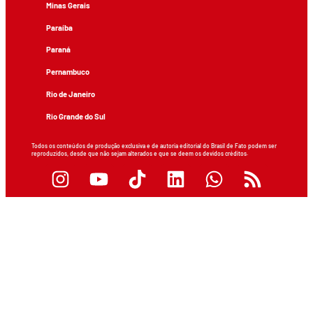
Minas Gerais
Paraíba
Paraná
Pernambuco
Rio de Janeiro
Rio Grande do Sul
Todos os conteúdos de produção exclusiva e de autoria editorial do Brasil de Fato podem ser
reproduzidos, desde que não sejam alterados e que se deem os devidos créditos.