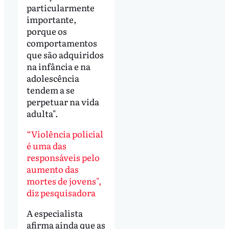
particularmente
importante,
porque os
comportamentos
que são adquiridos
na infância e na
adolescência
tendem a se
perpetuar na vida
adulta".
“Violência policial
é uma das
responsáveis pelo
aumento das
mortes de jovens",
diz pesquisadora
A especialista
afirma ainda que as