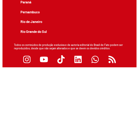
Paraná
Pernambuco
Rio de Janeiro
Rio Grande do Sul
Todos os conteúdos de produção exclusiva e de autoria editorial do Brasil de Fato podem ser
reproduzidos, desde que não sejam alterados e que se deem os devidos créditos.