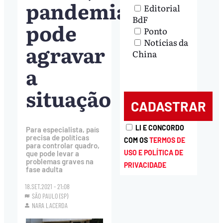
pandemia
Editorial
BdF
pode
Ponto
Notícias da
agravar
China
a
situação
LI E CONCORDO
Para especialista, país
precisa de políticas
COM OS
TERMOS DE
para controlar quadro,
USO E POLÍTICA DE
que pode levar a
problemas graves na
PRIVACIDADE
fase adulta
18.SET.2021 - 21:08
SÃO PAULO (SP)
NARA LACERDA