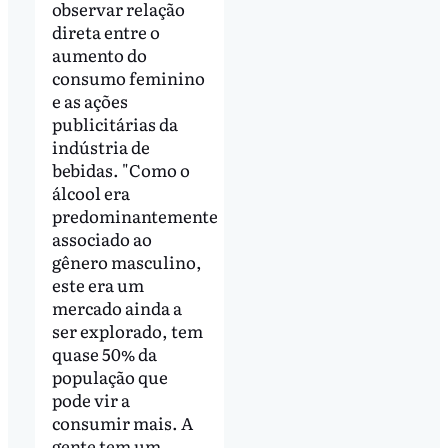
observar relação
direta entre o
aumento do
consumo feminino
e as ações
publicitárias da
indústria de
bebidas. "Como o
álcool era
predominantemente
associado ao
gênero masculino,
este era um
mercado ainda a
ser explorado, tem
quase 50% da
população que
pode vir a
consumir mais. A
gente tem um