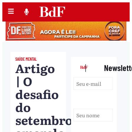
SAÚDE MENTAL
Artigo
|
Newslett
| O
desafio
do
setembro