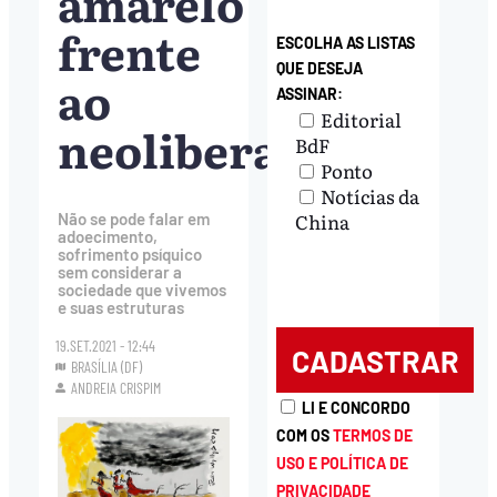
amarelo
frente
ESCOLHA AS LISTAS
QUE DESEJA
ao
ASSINAR:
Editorial
neoliberalismo
BdF
Ponto
Notícias da
China
Não se pode falar em
adoecimento,
sofrimento psíquico
sem considerar a
sociedade que vivemos
e suas estruturas
19.SET.2021 - 12:44
BRASÍLIA (DF)
ANDREIA CRISPIM
LI E CONCORDO
COM OS
TERMOS DE
USO E POLÍTICA DE
PRIVACIDADE