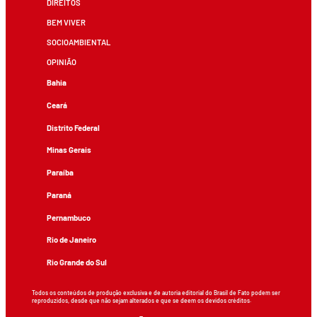
DIREITOS
BEM VIVER
SOCIOAMBIENTAL
OPINIÃO
Bahia
Ceará
Distrito Federal
Minas Gerais
Paraíba
Paraná
Pernambuco
Rio de Janeiro
Rio Grande do Sul
Todos os conteúdos de produção exclusiva e de autoria editorial do Brasil de Fato podem ser
reproduzidos, desde que não sejam alterados e que se deem os devidos créditos.