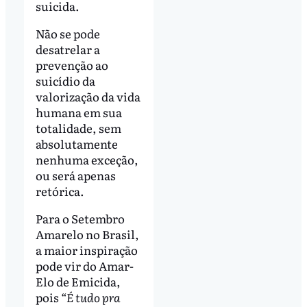
suicida.
Não se pode
desatrelar a
prevenção ao
suicídio da
valorização da vida
humana em sua
totalidade, sem
absolutamente
nenhuma exceção,
ou será apenas
retórica.
Para o Setembro
Amarelo no Brasil,
a maior inspiração
pode vir do Amar-
Elo de Emicida,
pois
“É tudo pra