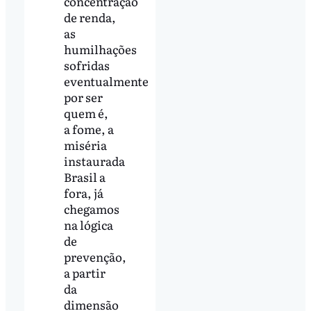
concentração
de renda,
as
humilhações
sofridas
eventualmente
por ser
quem é,
a fome, a
miséria
instaurada
Brasil a
fora, já
chegamos
na lógica
de
prevenção,
a partir
da
dimensão