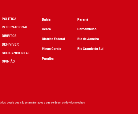
POLÍTICA
Bahia
Paraná
INTERNACIONAL
Ceará
Pernambuco
DIREITOS
Distrito Federal
Rio de Janeiro
BEM VIVER
Minas Gerais
Rio Grande do Sul
SOCIOAMBIENTAL
Paraíba
OPINIÃO
zidos, desde que não sejam alterados e que se deem os devidos créditos.