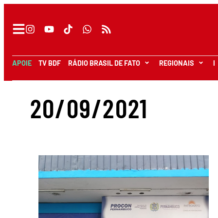
APOIE
TV BDF
RÁDIO BRASIL DE FATO
REGIONAIS
I
20/09/2021