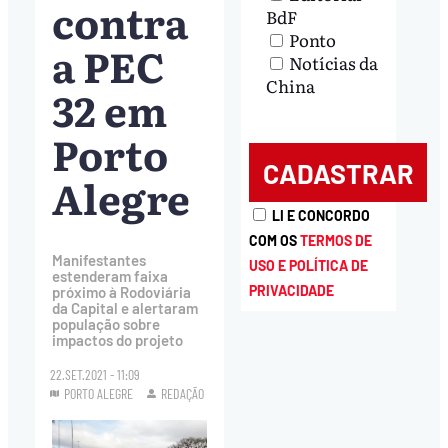
contra
BdF
Ponto
a PEC
Notícias da
China
32 em
Porto
Alegre
LI E CONCORDO
COM OS
TERMOS DE
Manifestantes
USO E POLÍTICA DE
estenderam faixa
PRIVACIDADE
próximo à Rodoviária
da Capital e alertaram
população sobre
impactos do projeto
22.SET.2021 - 11:09
PORTO ALEGRE
REDAÇÃO