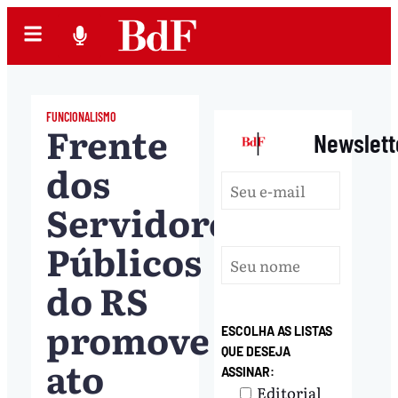
FUNCIONALISMO
Frente
|
Newslett
dos
Servidores
Públicos
do RS
promove
ESCOLHA AS LISTAS
QUE DESEJA
ato
ASSINAR:
Editorial