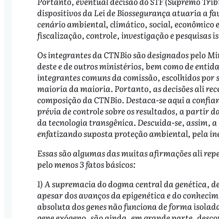
Portanto, eventual decisão do STF (Supremo Tribu
dispositivos da Lei de Biossegurança atuaria a f
cenário ambiental, climático, social, econômico 
fiscalização, controle, investigação e pesquisas i
Os integrantes da CTNBio são designados pelo Mini
deste e de outros ministérios, bem como de entida
integrantes comuns da comissão, escolhidos por 
maioria da maioria. Portanto, as decisões ali re
composição da CTNBio. Destaca-se aqui a confian
prévia de controle sobre os resultados, a partir
da tecnologia transgênica. Descuida-se, assim, a 
enfatizando suposta proteção ambiental, pela ine
Essas são algumas das muitas afirmações ali rep
pelo menos 3 fatos básicos:
1) A supremacia do dogma central da genética, de
apesar dos avanços da epigenética e do conhecime
absoluta dos genes não funciona de forma isolad
gene exógeno, são ainda, em grande parte, desco