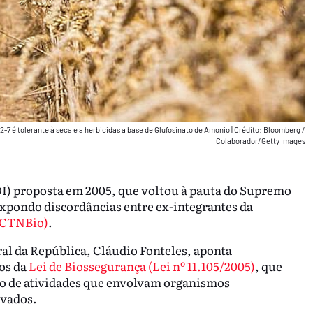
2-7 é tolerante à seca e a herbicidas a base de Glufosinato de Amonio
|
Crédito: Bloomberg /
Colaborador/Getty Images
I) proposta em 2005, que voltou à pauta do Supremo
expondo discordâncias entre ex-integrantes da
(CTNBio)
.
ral da República, Cláudio Fonteles, aponta
vos da
Lei de Biossegurança (Lei nº 11.105/2005)
, que
ão de atividades que envolvam organismos
ivados.