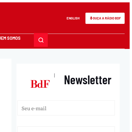
ENGLISH
OUÇA A RÁDIO BDF
UEM SOMOS
Newsletter
|