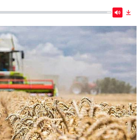
Mute
Dow