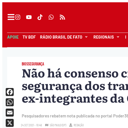
APOIE
TV BDF
RÁDIO BRASIL DE FATO
REGIONAIS
I
BIOSSEGURANÇA
Não há consenso ci
segurança dos tra
ex-integrantes d
Facebook
WhatsApp
Pesquisadores rebatem nota publicada no portal Poder3
Email
24.SET.2021 - 10:46
SÃO PAULO (SP)
REDAÇÃO