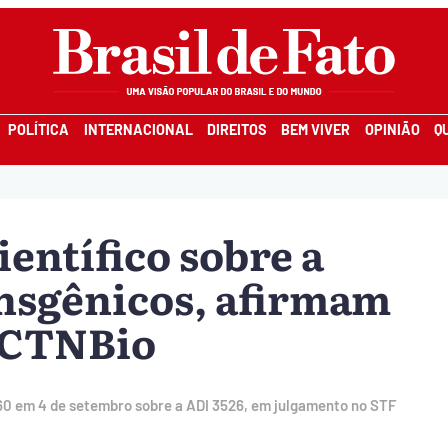
POLÍTICA
INTERNACIONAL
DIREITOS
BEM VIVER
OPINIÃO
Q
entífico sobre a
nsgênicos, afirmam
a CTNBio
60 em 4 de setembro sobre a ADI 3526, em julgamento no STF