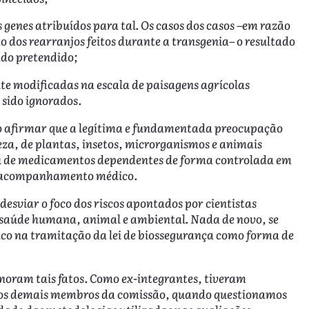
s genes atribuídos para tal. Os casos dos casos –em razão
 dos rearranjos feitos durante a transgenia– o resultado
do pretendido;
te modificadas na escala de paisagens agrícolas
 sido ignorados.
ao afirmar que a legítima e fundamentada preocupação
za, de plantas, insetos, microrganismos e animais
ou de medicamentos dependentes de forma controlada em
b acompanhamento médico.
desviar o foco dos riscos apontados por cientistas
saúde humana, animal e ambiental. Nada de novo, se
co na tramitação da lei de biossegurança como forma de
gnoram tais fatos. Como ex-integrantes, tiveram
s os demais membros da comissão, quando questionamos