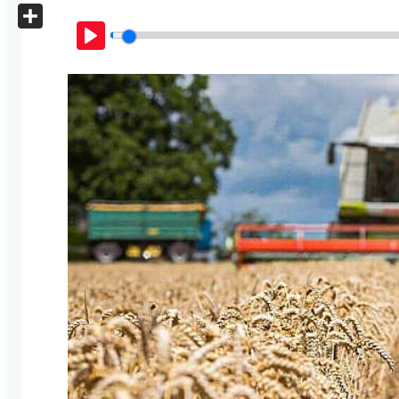
X
Share
Play