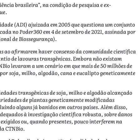
ncia brasileira”, na condição de pesquisa e ex-
ue.
alidade (ADI) ajuizada em 2005 que questiona um conjunto
blicada no Poder360 em 4 de setembro de 2021, assinada por
onal de Biossegurança).
sas ao afirmarem haver consenso da comunidade científica
antio de lavouras transgênicas. Embora não existam
CTNBio levaram a um cenário em que mais de 50 milhões de
 por soja, milho, algodão, cana e eucalipto geneticamente
iedades transgênicas de soja, milho e algodão alcançado
variedades de plantas geneticamente modificadas
luindo alguns já banidos em outros países. Além disso,
dequados à investigação científica robusta, sobre danos
exigidos ou, quando presentes, pouco interferem na
da CTNBio.