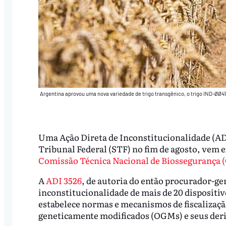
Argentina aprovou uma nova variedade de trigo transgênico, o trigo IND-ØØ41
Uma Ação Direta de Inconstitucionalidade (AD
Tribunal Federal (STF) no fim de agosto, vem 
Comissão Técnica Nacional de Biossegurança 
A
ADI 3526
, de autoria do então procurador-ge
inconstitucionalidade de mais de 20 dispositi
estabelece normas e mecanismos de fiscalizaç
geneticamente modificados (OGMs) e seus der