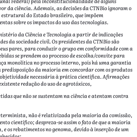
nal Federal) pela inconstitucionalidade de alguns
avor da ciência. Ademais, as decisões da CTNBio ignoram o
e estrutural do Estado brasileiro, que impõem
sentas sobre os impactos do uso das tecnologias.
stério da Ciência e Tecnologia a partir de indicações
des da sociedade civil. Os presidentes da CTNBio são
seus pares, para conduzir o grupo em conformidade com a
cebidas se prendem ao processo de escolha/convite para
ça monolítica no processo interno, pois há uma garantia
 da predisposição da maioria em concordar com os produtos
objetividade necessária à prática científica. Afirmações
xistente redução do uso de agrotóxicos,
etidas que não se sustentam na ciência e atentam contra
terminista, não é relativizada pela maioria da comissão,
nto científico; despreza-se assim o fato de que a maioria
a, e os rebatimentos no genoma, devido à inserção de um
nhecidos;