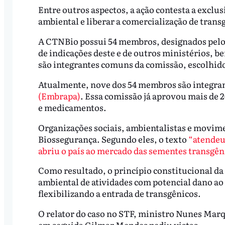
Entre outros aspectos, a ação contesta a excl
ambiental e liberar a comercialização de transg
A CTNBio possui 54 membros, designados pelo M
de indicações deste e de outros ministérios, b
são integrantes comuns da comissão, escolhido
Atualmente, nove dos 54 membros são integra
(Embrapa)
. Essa comissão já aprovou mais de 
e medicamentos.
Organizações sociais, ambientalistas e movimen
Biossegurança. Segundo eles, o texto
“atendeu
abriu o país ao mercado das sementes transgên
Como resultado, o princípio constitucional da
ambiental de atividades com potencial dano ao
flexibilizando a entrada de transgênicos.
O relator do caso no STF, ministro Nunes Marqu
em seguida Gilmar Mendes pediu vistas.