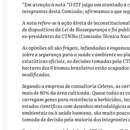
“Em atenção à nota “O STF julga um atentado à ciê
integrantes desta Comissão, afirmamos o que seg
A nota refere-se à ação direta de inconstitucion
de dispositivos da Lei de Biossegurança e foi pu
ex-presidentes da CTNBio (Comissão Técnica Naci
As opiniões ali são frágeis, infundadas e engano
sobre a segurança para a saúde e ambiente no pl
estatísticas oficiais, as decisões tomadas pela 
hectares dos 6 biomas brasileiros estão ocupados
modificados.
Segundo a empresa de consultoria Celeres, as var
mais de 80% da área cultivada. Quase todas as 
carregam genes para resistência a herbicidas, inc
estudos científicos com desenhos metodológicos a
ambientais ou à saúde humana, são muito pouco 
tomada de decisão pela maioria dos integrantes 