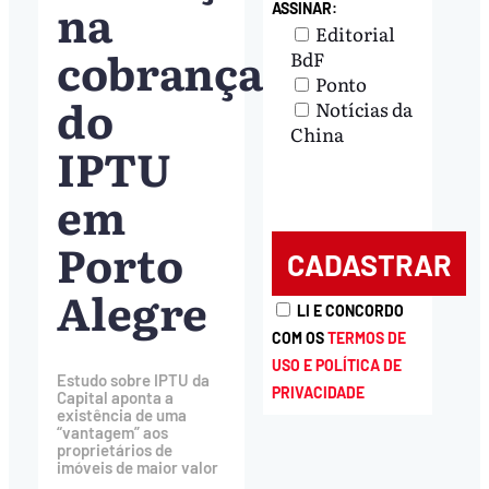
na
ASSINAR:
Editorial
cobrança
BdF
Ponto
do
Notícias da
China
IPTU
em
Porto
Alegre
LI E CONCORDO
COM OS
TERMOS DE
USO E POLÍTICA DE
Estudo sobre IPTU da
PRIVACIDADE
Capital aponta a
existência de uma
“vantagem” aos
proprietários de
imóveis de maior valor