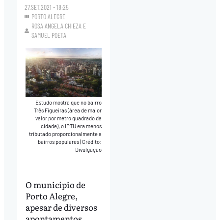
27.SET.2021 - 18:25
PORTO ALEGRE
ROSA ANGELA CHIEZA
E
SAMUEL POETA
Estudo mostra que no bairro
Três Figueiras (área de maior
valor por metro quadrado da
cidade), o IPTU era menos
tributado proporcionalmente a
bairros populares
|
Crédito:
Divulgação
O município de
Porto Alegre,
apesar de diversos
apontamentos