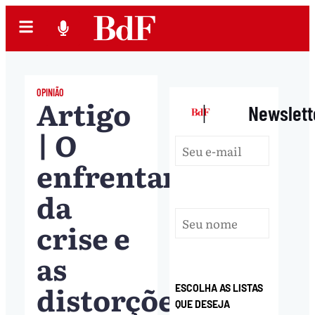
OPINIÃO
Artigo
|
Newslett
| O
enfrentamento
da
crise e
as
distorções
ESCOLHA AS LISTAS
QUE DESEJA