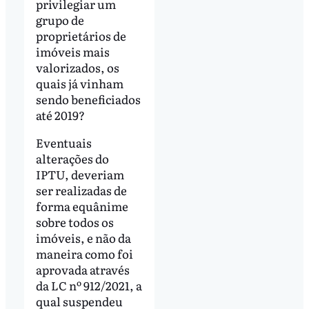
privilegiar um
grupo de
proprietários de
imóveis mais
valorizados, os
quais já vinham
sendo beneficiados
até 2019?
Eventuais
alterações do
IPTU, deveriam
ser realizadas de
forma equânime
sobre todos os
imóveis, e não da
maneira como foi
aprovada através
da LC nº 912/2021, a
qual suspendeu