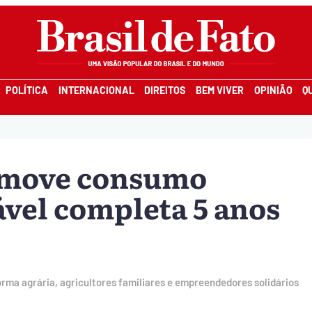
POLÍTICA
INTERNACIONAL
DIREITOS
BEM VIVER
OPINIÃO
Q
romove consumo
ável completa 5 anos
rma agrária, agricultores familiares e empreendedores solidários