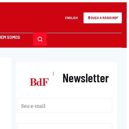
ENGLISH
OUÇA A RÁDIO BDF
UEM SOMOS
Newsletter
|