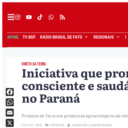
APOIE
TV BDF
RÁDIO BRASIL DE FATO
REGIONAIS
I
DIRETO DA TERRA
Iniciativa que p
consciente e saud
no Paraná
Facebook
WhatsApp
Produtos da Terra une produtores agroecológicos da refo
Email
27.SET.2021 - 08:49
CURITIBA (PR)
EDNUBIA GHISI
E
LEONARDO HENRIQUE