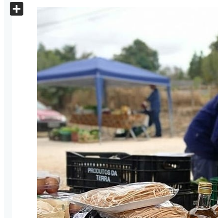
X
Share