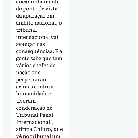
encaminhamento
do ponto de vista
da apuração em
âmbito nacional, o
tribunal
internacional vai
avançar nas
consequências. E a
gente sabe que tem
vários chefes de
nação que
perpetraram
crimes contra a
humanidade e
tiveram
condenação no
Tribunal Penal
Internacional”,
afirma Chioro, que
vê no tribunal um