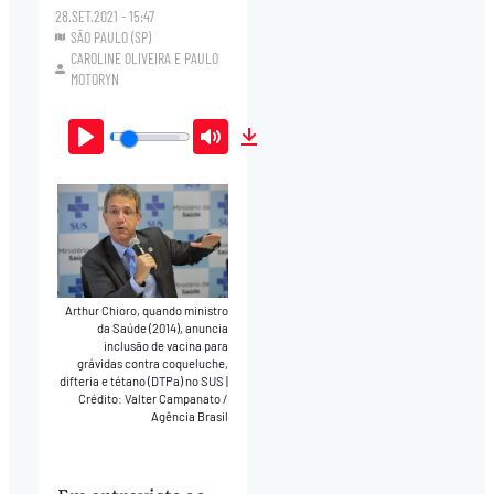
28.SET.2021 - 15:47
SÃO PAULO (SP)
CAROLINE OLIVEIRA
E
PAULO
MOTORYN
Play
Mute
Download
Arthur Chioro, quando ministro
da Saúde (2014), anuncia
inclusão de vacina para
grávidas contra coqueluche,
difteria e tétano (DTPa) no SUS
|
Crédito: Valter Campanato /
Agência Brasil