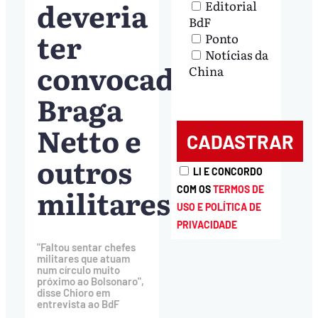
deveria
Editorial
BdF
ter
Ponto
Notícias da
convocado
China
Braga
Netto e
outros
LI E CONCORDO
militares
COM OS
TERMOS DE
USO E POLÍTICA DE
PRIVACIDADE
"Faltou sentar chefes
militares que atuam
num círculo muito
próximo ao Bolsonaro",
disse Chioro em
entrevista ao BdF