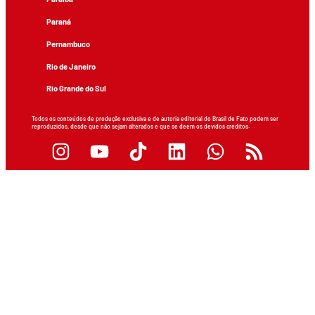
Paraná
Pernambuco
Rio de Janeiro
Rio Grande do Sul
Todos os conteúdos de produção exclusiva e de autoria editorial do Brasil de Fato podem ser
reproduzidos, desde que não sejam alterados e que se deem os devidos créditos.